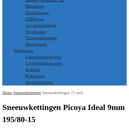
Banden Reparatie Set
Blusdeken
Brandblusser
EHBO-set
Gevarendriehoek
Noodhamer
Veiligheidsvesten
Wieldoppen
Werkplaats
Gereedschapskoffer
Gereedschapswagen
Krikken
Potkrikken
Momentsleutels
Home
Sneeuwkettingen
Sneeuwkettingen 15 inch
Sneeuwkettingen Picoya Ideal 9mm
195/80-15