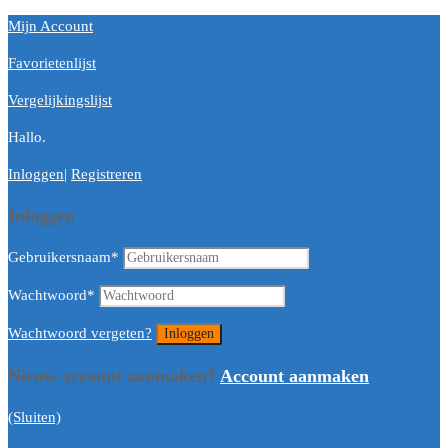
Mijn Account
Favorietenlijst
Vergelijkingslijst
Hallo.
Inloggen
|
Registreren
Inloggen
Gebruikersnaam
*
Wachtwoord
*
Wachtwoord vergeten?
Nieuw account aanmaken?
Account aanmaken
(Sluiten)