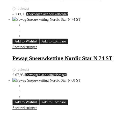
(0 reviews)
€
139,00
Toevoegen aan winkelwagen
Add to Wishlist
Add to Compare
Sneeuwkettingen
Pewag Sneeuwketting Nordic Star N 74 ST
(0 reviews)
€
67,95
Toevoegen aan winkelwagen
Add to Wishlist
Add to Compare
Sneeuwkettingen