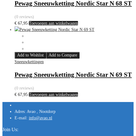
Pewag Sneeuwketting Nordic Star N 68 ST
(0 reviews)
€
67,95
Toevoegen aan winkelwagen
Add to Wishlist
Add to Compare
Sneeuwkettingen
Pewag Sneeuwketting Nordic Star N 69 ST
(0 reviews)
€
67,95
Toevoegen aan winkelwagen
Adres:
Avao , Nootdorp
E-mail:
info@avao.nl
Join Us: