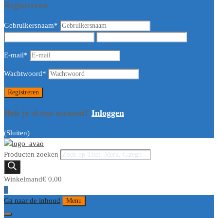
Registreren
Gebruikersnaam
*
E-mail
*
Wachtwoord
*
Heb je al een account?
Inloggen
(Sluiten)
Producten zoeken
Winkelmand
€
0,00
0
Ga naar de inhoud
Menu