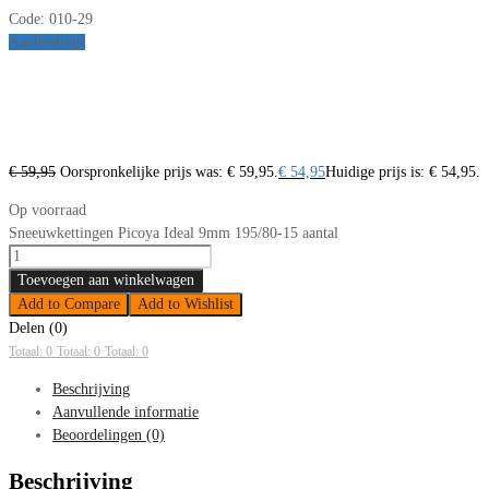
Code:
010-29
Aanbieding!
€
59,95
Oorspronkelijke prijs was: € 59,95.
€
54,95
Huidige prijs is: € 54,95.
Op voorraad
Sneeuwkettingen Picoya Ideal 9mm 195/80-15 aantal
Toevoegen aan winkelwagen
Add to Compare
Add to Wishlist
Delen (0)
Totaal: 0
Totaal: 0
Totaal: 0
Beschrijving
Aanvullende informatie
Beoordelingen (0)
Beschrijving