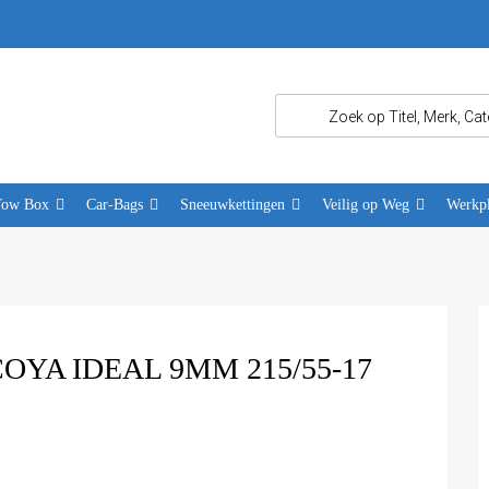
Tow Box
Car-Bags
Sneeuwkettingen
Veilig op Weg
Werkpl
YA IDEAL 9MM 215/55-17