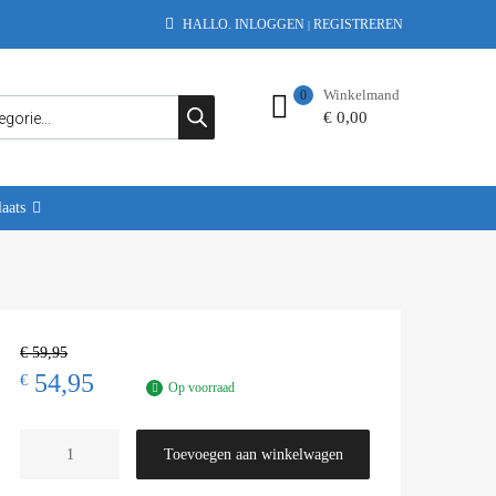
HALLO.
INLOGGEN
REGISTREREN
|
Winkelmand
0
€
0,00
aats
€
59,95
54,95
€
Op voorraad
Toevoegen aan winkelwagen