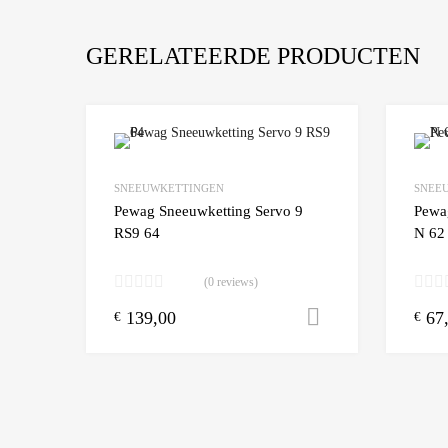
GERELATEERDE PRODUCTEN
Add to Wishlist
SNEEUWKETTINGEN
SNEE
Add to
Pewag Sneeuwketting Servo 9
Pewa
RS9 64
N 62
(0 reviews)
139,00
67
Toevoegen aa
€
€