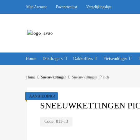
Mijn Account
Favorietenlijst
Vergelijkingslijst
Home
Dakdragers
Dakkoffers
Fietsendrager
Home
Sneeuwkettingen
Sneeuwkettingen 17 inch
AANBIEDING!
SNEEUWKETTINGEN PICO
Code:
011-13