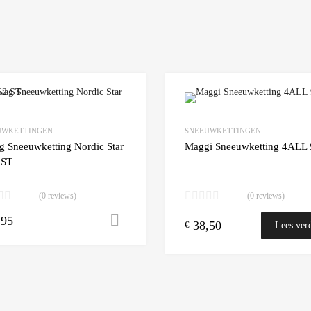
Add to Wishlist
UWKETTINGEN
SNEEUWKETTINGEN
 Compare
Add to Compare
g Sneeuwketting Nordic Star
Maggi Sneeuwketting 4ALL 
 ST
(0 reviews)
(0 reviews)
,95
n winkelwagen
Toevoegen aan winkelwagen
38,50
€
Lees ver