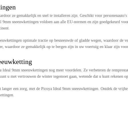
ingen
door ze gemakkelijk en snel te installeren zijn. Geschikt voor personenauto's e
eal 9mm sneeuwkettingen voldoen aan alle EU-normen en zijn goedgekeurd voor 
inent.
euwkettingen optimale tractie op besneeuwde of gladde wegen, waardoor de vei
er, waardoor ze gemakkelijk op te bergen zijn in uw voertuig en klaar zijn voor
eeuwketting
a Ideal 9mm sneeuwkettingen nog meer voordelen. Ze verbeteren de remprestati
ar kunt u met vertrouwen de winter tegemoet gaan, wetende dat u kunt rekenen 
t langer een zorg, met de Picoya Ideal 9mm sneeuwkettingen. Ontdek de vrijhei
ettingen.