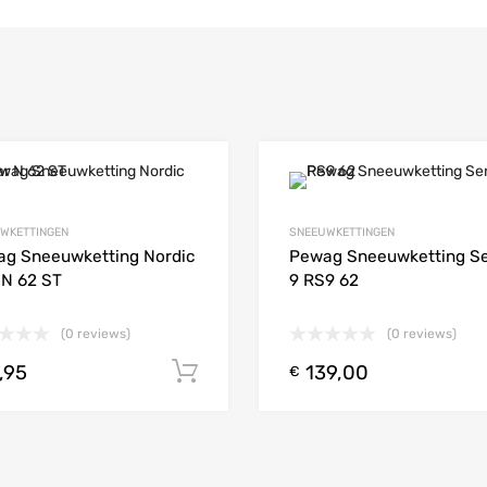
Add to Wishlist
WKETTINGEN
SNEEUWKETTINGEN
 Compare
Add to Compare
g Sneeuwketting Nordic
Pewag Sneeuwketting S
 N 62 ST
9 RS9 62
(0 reviews)
(0 reviews)
,95
139,00
 aan winkelwagen
Toevoegen aan winkelwagen
€