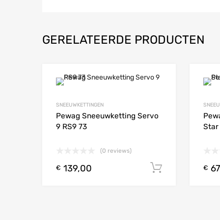
GERELATEERDE PRODUCTEN
Add to Wishlist
SNEEUWKETTINGEN
SNEEU
Add to
Pewag Sneeuwketting Servo
Pewa
9 RS9 73
Star
(0 reviews)
139,00
67
Toevoegen
€
€