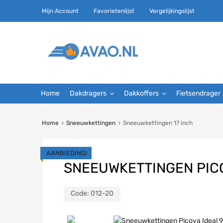
Mijn Account
Favorietenlijst
Vergelijkingslijst
Home
Dakdragers
Dakkoffers
Fietsendrager
Home
Sneeuwkettingen
Sneeuwkettingen 17 inch
AANBIEDING!
SNEEUWKETTINGEN PICO
Code:
012-20