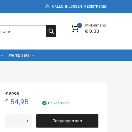
HALLO.
INLOGGEN
REGISTREREN
|
Winkelmand
0
€
0,00
Werkplaats
€
59,95
54,95
€
Op voorraad
Toevoegen aan