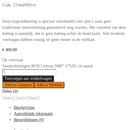
Code:
2334ef0991e1
Deze loopvlakketting is speciaal ontwikkeld voor auto's waar geen
traditionele sneeuwketting gemonteerd mag worden. Het voordeel van deze
ketting is namelijk, dat er geen ketting achter de band komt. Veel moderne
voertuigen hebben weinig tot geen ruimte in de wielkast.
€
469,00
Op voorraad
Sneeuwkettingen RUD Centrax N887 175/65-14 aantal
Toevoegen aan winkelwagen
Add to Compare
Add to Wishlist
Delen (0)
Totaal: 0
Totaal: 0
Totaal: 0
Beschrijving
Aanvullende informatie
Beoordelingen (0)