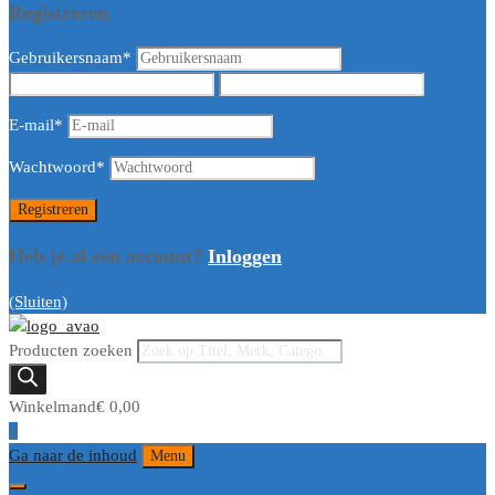
Registreren
Gebruikersnaam
*
E-mail
*
Wachtwoord
*
Heb je al een account?
Inloggen
(Sluiten)
Producten zoeken
Winkelmand
€
0,00
0
Ga naar de inhoud
Menu