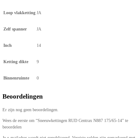
Loop vlakketting
JA
Zelf spanner
JA
Inch
14
Ketting dikte
9
Binnenruimte
0
Beoordelingen
Er zijn nog geen beoordelingen.
Wees de eerste om “Sneeuwkettingen RUD Centrax N887 175/65-14” te
beoordelen
Je e-mailadres wordt niet gepubliceerd.
Vereiste velden zijn gemarkeerd met