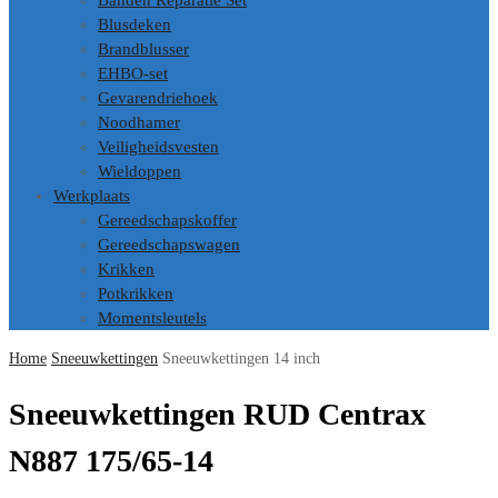
Banden Reparatie Set
Blusdeken
Brandblusser
EHBO-set
Gevarendriehoek
Noodhamer
Veiligheidsvesten
Wieldoppen
Werkplaats
Gereedschapskoffer
Gereedschapswagen
Krikken
Potkrikken
Momentsleutels
Home
Sneeuwkettingen
Sneeuwkettingen 14 inch
Sneeuwkettingen RUD Centrax
N887 175/65-14