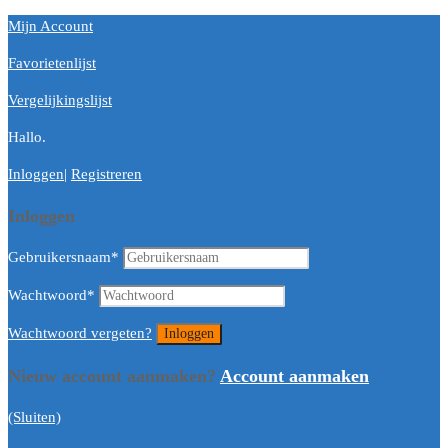
Mijn Account
Favorietenlijst
Vergelijkingslijst
Hallo.
Inloggen
|
Registreren
Inloggen
Gebruikersnaam
*
Wachtwoord
*
Wachtwoord vergeten?
Nieuw account aanmaken?
Account aanmaken
(Sluiten)