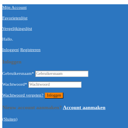
Mijn Account
Favorietenlijst
Vergelijkingslijst
Hallo.
Inloggen
|
Registreren
Inloggen
Gebruikersnaam
*
Wachtwoord
*
Wachtwoord vergeten?
Nieuw account aanmaken?
Account aanmaken
(Sluiten)