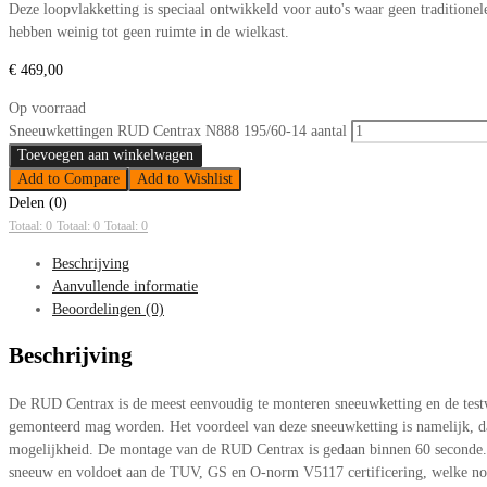
Deze loopvlakketting is speciaal ontwikkeld voor auto's waar geen tradition
hebben weinig tot geen ruimte in de wielkast.
€
469,00
Op voorraad
Sneeuwkettingen RUD Centrax N888 195/60-14 aantal
Toevoegen aan winkelwagen
Add to Compare
Add to Wishlist
Delen (0)
Totaal: 0
Totaal: 0
Totaal: 0
Beschrijving
Aanvullende informatie
Beoordelingen (0)
Beschrijving
De RUD Centrax is de meest eenvoudig te monteren sneeuwketting en de testwi
gemonteerd mag worden. Het voordeel van deze sneeuwketting is namelijk, dat
mogelijkheid. De montage van de RUD Centrax is gedaan binnen 60 seconde. D
sneeuw en voldoet aan de TUV, GS en O-norm V5117 certificering, welke nood