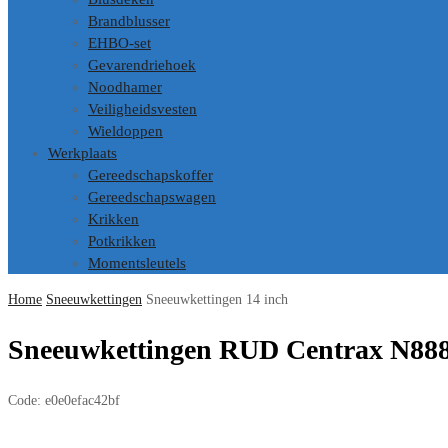
Brandblusser
EHBO-set
Gevarendriehoek
Noodhamer
Veiligheidsvesten
Wieldoppen
Werkplaats
Gereedschapskoffer
Gereedschapswagen
Krikken
Potkrikken
Momentsleutels
Home
Sneeuwkettingen
Sneeuwkettingen 14 inch
Sneeuwkettingen RUD Centrax N888
Code:
e0e0efac42bf