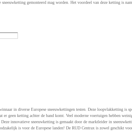
ele sneeuwketting gemonteerd mag worden. Het voordeel van deze ketting is nam
nnaar in diverse Europese sneeuwkettingen testen. Deze loopvlakketting is spe
 er geen ketting achter de band komt. Veel moderne voertuigen hebben weinig t
eze innovatieve sneeuwketting is gemaakt door de marktleider in sneeuwkettin
zakelijk is voor de Europese landen! De RUD Centrax is zowel geschikt voor 