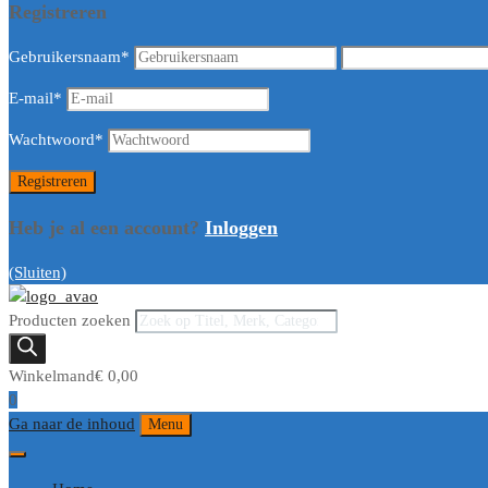
Registreren
Gebruikersnaam
*
E-mail
*
Wachtwoord
*
Heb je al een account?
Inloggen
(Sluiten)
Producten zoeken
Winkelmand
€
0,00
0
Ga naar de inhoud
Menu