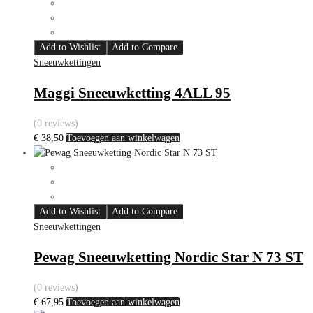
Add to Wishlist
Add to Compare
Sneeuwkettingen
Maggi Sneeuwketting 4ALL 95
(0 reviews)
€
38,50
Toevoegen aan winkelwagen
Add to Wishlist
Add to Compare
Sneeuwkettingen
Pewag Sneeuwketting Nordic Star N 73 ST
(0 reviews)
€
67,95
Toevoegen aan winkelwagen