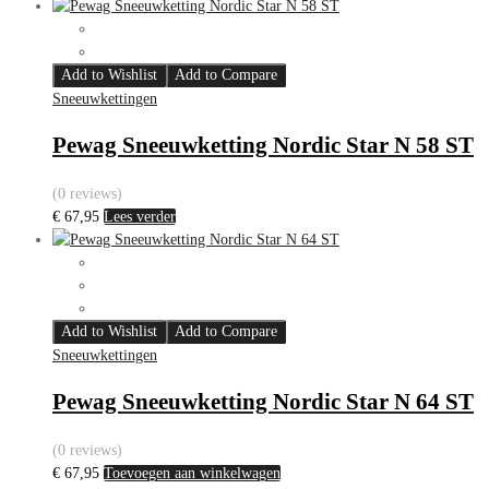
Add to Wishlist
Add to Compare
Sneeuwkettingen
Pewag Sneeuwketting Nordic Star N 58 ST
(0 reviews)
€
67,95
Lees verder
Add to Wishlist
Add to Compare
Sneeuwkettingen
Pewag Sneeuwketting Nordic Star N 64 ST
(0 reviews)
€
67,95
Toevoegen aan winkelwagen