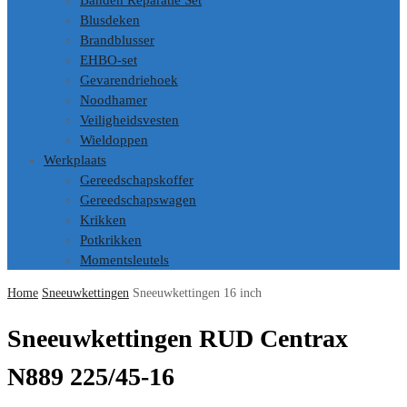
Banden Reparatie Set
Blusdeken
Brandblusser
EHBO-set
Gevarendriehoek
Noodhamer
Veiligheidsvesten
Wieldoppen
Werkplaats
Gereedschapskoffer
Gereedschapswagen
Krikken
Potkrikken
Momentsleutels
Home
Sneeuwkettingen
Sneeuwkettingen 16 inch
Sneeuwkettingen RUD Centrax
N889 225/45-16