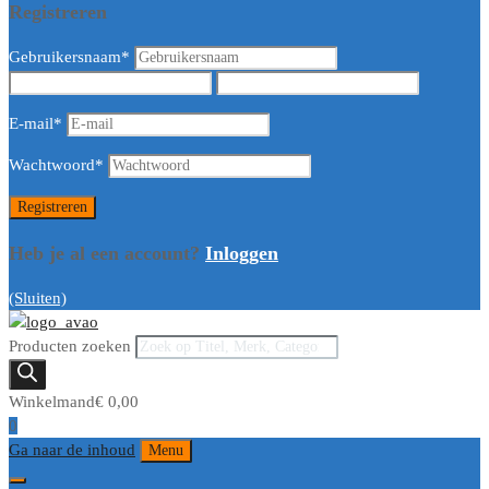
Registreren
Gebruikersnaam
*
E-mail
*
Wachtwoord
*
Heb je al een account?
Inloggen
(Sluiten)
Producten zoeken
Winkelmand
€
0,00
0
Ga naar de inhoud
Menu