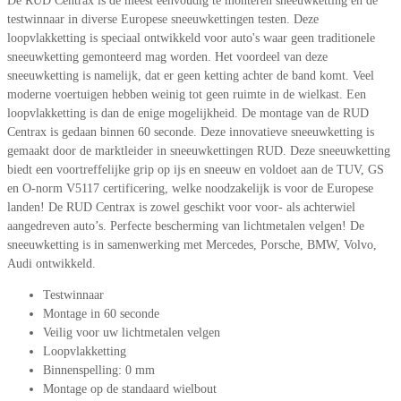
De RUD Centrax is de meest eenvoudig te monteren sneeuwketting en de
testwinnaar in diverse Europese sneeuwkettingen testen. Deze
loopvlakketting is speciaal ontwikkeld voor auto's waar geen traditionele
sneeuwketting gemonteerd mag worden. Het voordeel van deze
sneeuwketting is namelijk, dat er geen ketting achter de band komt. Veel
moderne voertuigen hebben weinig tot geen ruimte in de wielkast. Een
loopvlakketting is dan de enige mogelijkheid. De montage van de RUD
Centrax is gedaan binnen 60 seconde. Deze innovatieve sneeuwketting is
gemaakt door de marktleider in sneeuwkettingen RUD. Deze sneeuwketting
biedt een voortreffelijke grip op ijs en sneeuw en voldoet aan de TUV, GS
en O-norm V5117 certificering, welke noodzakelijk is voor de Europese
landen! De RUD Centrax is zowel geschikt voor voor- als achterwiel
aangedreven auto’s. Perfecte bescherming van lichtmetalen velgen! De
sneeuwketting is in samenwerking met Mercedes, Porsche, BMW, Volvo,
Audi ontwikkeld.
Testwinnaar
Montage in 60 seconde
Veilig voor uw lichtmetalen velgen
Loopvlakketting
Binnenspelling: 0 mm
Montage op de standaard wielbout