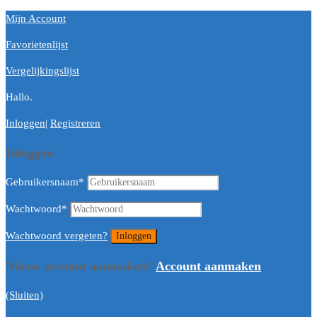
Mijn Account
Favorietenlijst
Vergelijkingslijst
Hallo.
Inloggen
|
Registreren
Inloggen
Gebruikersnaam
*
Wachtwoord
*
Wachtwoord vergeten?
Nieuw account aanmaken?
Account aanmaken
(Sluiten)