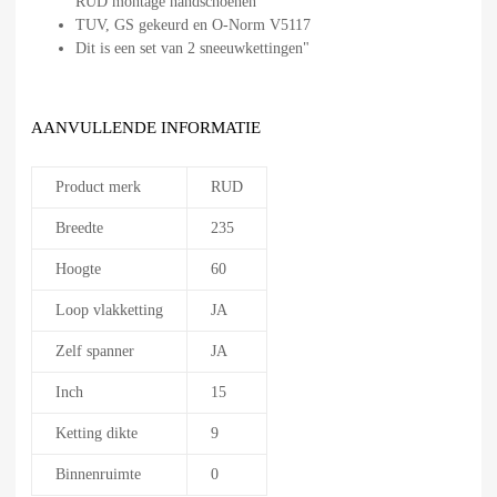
RUD montage handschoenen
TUV, GS gekeurd en O-Norm V5117
Dit is een set van 2 sneeuwkettingen"
AANVULLENDE INFORMATIE
Product merk
RUD
Breedte
235
Hoogte
60
Loop vlakketting
JA
Zelf spanner
JA
Inch
15
Ketting dikte
9
Binnenruimte
0