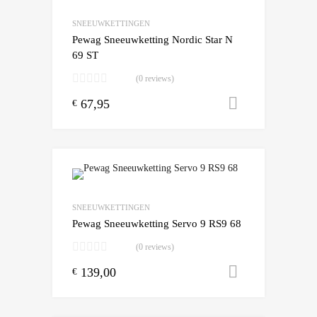
Add to Compare
SNEEUWKETTINGEN
Pewag Sneeuwketting Nordic Star N
69 ST
(0 reviews)
67,95
Toevoegen
€
Add to Wishlist
Add to Compare
SNEEUWKETTINGEN
Pewag Sneeuwketting Servo 9 RS9 68
(0 reviews)
139,00
Toevoegen
€