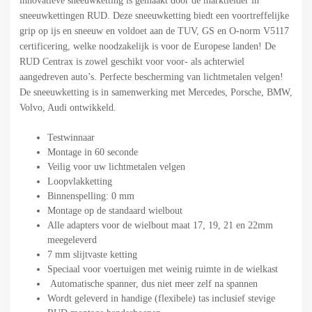
innovatieve sneeuwketting is gemaakt door de marktleider in
sneeuwkettingen RUD. Deze sneeuwketting biedt een voortreffelijke
grip op ijs en sneeuw en voldoet aan de TUV, GS en O-norm V5117
certificering, welke noodzakelijk is voor de Europese landen! De
RUD Centrax is zowel geschikt voor voor- als achterwiel
aangedreven auto’s. Perfecte bescherming van lichtmetalen velgen!
De sneeuwketting is in samenwerking met Mercedes, Porsche, BMW,
Volvo, Audi ontwikkeld.
Testwinnaar
Montage in 60 seconde
Veilig voor uw lichtmetalen velgen
Loopvlakketting
Binnenspelling: 0 mm
Montage op de standaard wielbout
Alle adapters voor de wielbout maat 17, 19, 21 en 22mm
meegeleverd
7 mm slijtvaste ketting
Speciaal voor voertuigen met weinig ruimte in de wielkast
Automatische spanner, dus niet meer zelf na spannen
Wordt geleverd in handige (flexibele) tas inclusief stevige