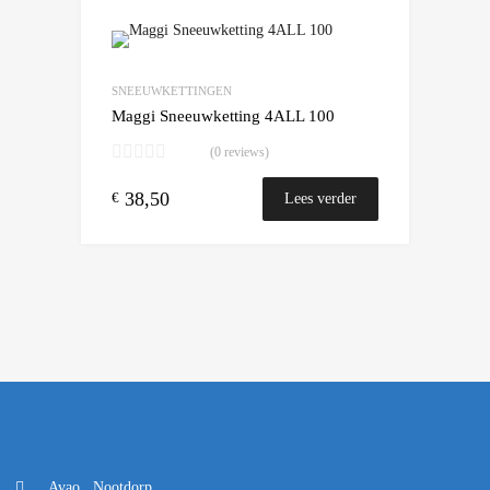
Add to Wishlist
Add to Compare
SNEEUWKETTINGEN
Maggi Sneeuwketting 4ALL 100
(0 reviews)
38,50
€
Lees verder
Avao , Nootdorp