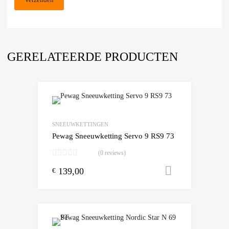
GERELATEERDE PRODUCTEN
Add to Wishlist
Add to Compare
SNEEUWKETTINGEN
Pewag Sneeuwketting Servo 9 RS9 73
(0 reviews)
139,00
Toevoegen
€
Add to Wishlist