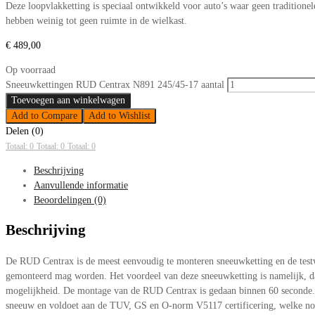
Deze loopvlakketting is speciaal ontwikkeld voor auto’s waar geen tradition
hebben weinig tot geen ruimte in de wielkast.
€
489,00
Op voorraad
Sneeuwkettingen RUD Centrax N891 245/45-17 aantal
Toevoegen aan winkelwagen
Add to Compare
Add to Wishlist
Delen (0)
Totaal: 0
Totaal: 0
Totaal: 0
Beschrijving
Aanvullende informatie
Beoordelingen (0)
Beschrijving
De RUD Centrax is de meest eenvoudig te monteren sneeuwketting en de testwi
gemonteerd mag worden. Het voordeel van deze sneeuwketting is namelijk, dat
mogelijkheid. De montage van de RUD Centrax is gedaan binnen 60 seconde. D
sneeuw en voldoet aan de TUV, GS en O-norm V5117 certificering, welke nood