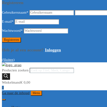
Registreren
Gebruikersnaam
*
E-mail
*
Wachtwoord
*
Heb je al een account?
Inloggen
(Sluiten)
Producten zoeken
Winkelmand
€
0,00
0
Ga naar de inhoud
Menu