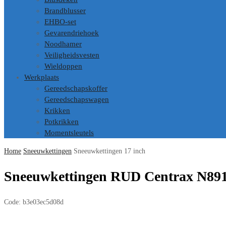
Brandblusser
EHBO-set
Gevarendriehoek
Noodhamer
Veiligheidsvesten
Wieldoppen
Werkplaats
Gereedschapskoffer
Gereedschapswagen
Krikken
Potkrikken
Momentsleutels
Home
Sneeuwkettingen
Sneeuwkettingen 17 inch
Sneeuwkettingen RUD Centrax N891
Code:
b3e03ec5d08d