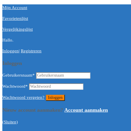
Mijn Account
Favorietenlijst
Vergelijkingslijst
Hallo.
Inloggen
|
Registreren
Inloggen
Gebruikersnaam
*
Wachtwoord
*
Wachtwoord vergeten?
Nieuw account aanmaken?
Account aanmaken
(Sluiten)