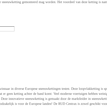
ele sneeuwketting gemonteerd mag worden. Het voordeel van deze ketting is nam
nnaar in diverse Europese sneeuwkettingen testen. Deze loopvlakketting is spe
 er geen ketting achter de band komt. Veel moderne voertuigen hebben weinig t
eze innovatieve sneeuwketting is gemaakt door de marktleider in sneeuwkettin
zakelijk is voor de Europese landen! De RUD Centrax is zowel geschikt voor 