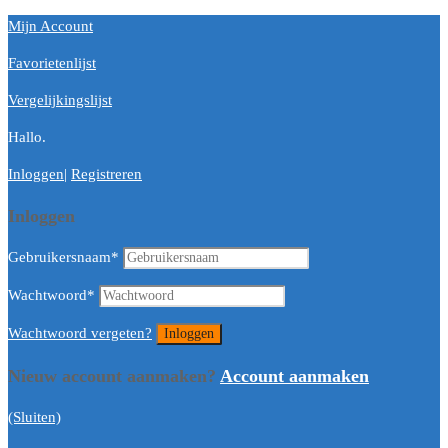
Mijn Account
Favorietenlijst
Vergelijkingslijst
Hallo.
Inloggen
|
Registreren
Inloggen
Gebruikersnaam
*
Wachtwoord
*
Wachtwoord vergeten?
Nieuw account aanmaken?
Account aanmaken
(Sluiten)