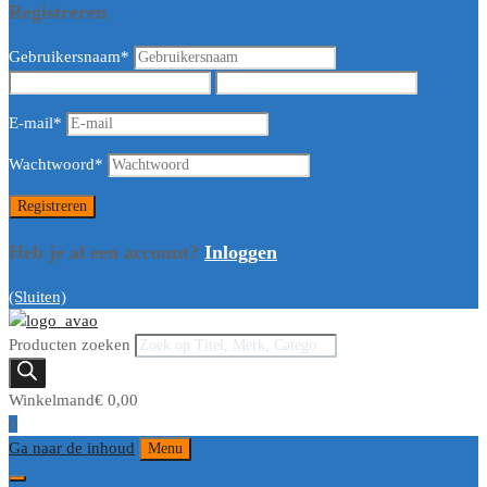
Registreren
Gebruikersnaam
*
E-mail
*
Wachtwoord
*
Heb je al een account?
Inloggen
(Sluiten)
Producten zoeken
Winkelmand
€
0,00
0
Ga naar de inhoud
Menu