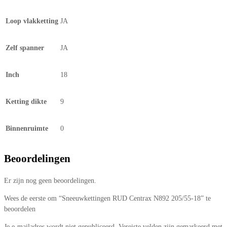
Loop vlakketting
JA
Zelf spanner
JA
Inch
18
Ketting dikte
9
Binnenruimte
0
Beoordelingen
Er zijn nog geen beoordelingen.
Wees de eerste om “Sneeuwkettingen RUD Centrax N892 205/55-18” te
beoordelen
Je e-mailadres wordt niet gepubliceerd.
Vereiste velden zijn gemarkeerd met