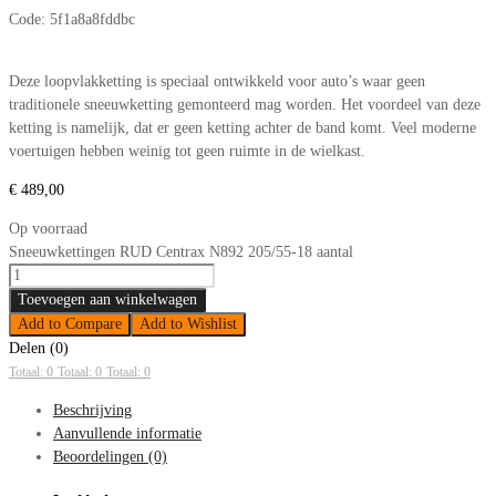
Code:
5f1a8a8fddbc
Deze loopvlakketting is speciaal ontwikkeld voor auto’s waar geen
traditionele sneeuwketting gemonteerd mag worden. Het voordeel van deze
ketting is namelijk, dat er geen ketting achter de band komt. Veel moderne
voertuigen hebben weinig tot geen ruimte in de wielkast.
€
489,00
Op voorraad
Sneeuwkettingen RUD Centrax N892 205/55-18 aantal
Toevoegen aan winkelwagen
Add to Compare
Add to Wishlist
Delen (0)
Totaal: 0
Totaal: 0
Totaal: 0
Beschrijving
Aanvullende informatie
Beoordelingen (0)