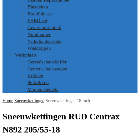
Banden Reparatie Set
Blusdeken
Brandblusser
EHBO-set
Gevarendriehoek
Noodhamer
Veiligheidsvesten
Wieldoppen
Werkplaats
Gereedschapskoffer
Gereedschapswagen
Krikken
Potkrikken
Momentsleutels
Home
Sneeuwkettingen
Sneeuwkettingen 18 inch
Sneeuwkettingen RUD Centrax
N892 205/55-18