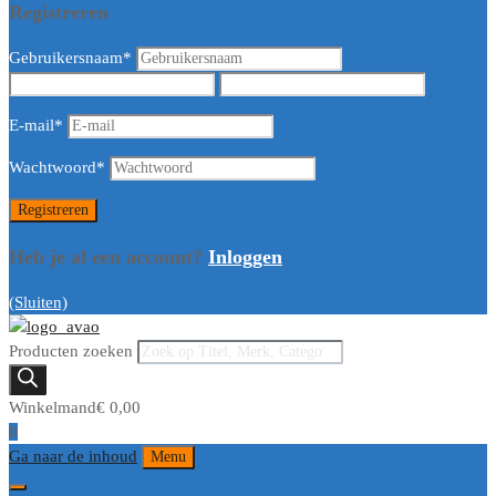
Registreren
Gebruikersnaam
*
E-mail
*
Wachtwoord
*
Heb je al een account?
Inloggen
(Sluiten)
Producten zoeken
Winkelmand
€
0,00
0
Ga naar de inhoud
Menu