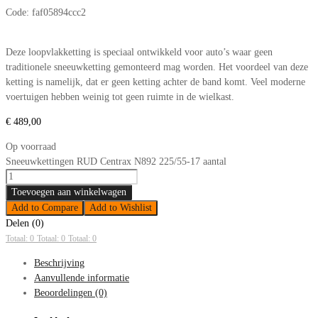
Code:
faf05894ccc2
Deze loopvlakketting is speciaal ontwikkeld voor auto’s waar geen
traditionele sneeuwketting gemonteerd mag worden. Het voordeel van deze
ketting is namelijk, dat er geen ketting achter de band komt. Veel moderne
voertuigen hebben weinig tot geen ruimte in de wielkast.
€
489,00
Op voorraad
Sneeuwkettingen RUD Centrax N892 225/55-17 aantal
Toevoegen aan winkelwagen
Add to Compare
Add to Wishlist
Delen (0)
Totaal: 0
Totaal: 0
Totaal: 0
Beschrijving
Aanvullende informatie
Beoordelingen (0)