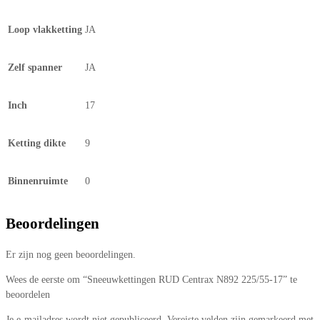
Loop vlakketting
JA
Zelf spanner
JA
Inch
17
Ketting dikte
9
Binnenruimte
0
Beoordelingen
Er zijn nog geen beoordelingen.
Wees de eerste om “Sneeuwkettingen RUD Centrax N892 225/55-17” te
beoordelen
Je e-mailadres wordt niet gepubliceerd.
Vereiste velden zijn gemarkeerd met