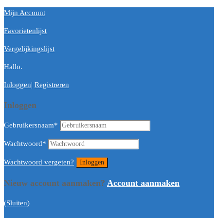
Mijn Account
Favorietenlijst
Vergelijkingslijst
Hallo.
Inloggen
|
Registreren
Inloggen
Gebruikersnaam
*
Wachtwoord
*
Wachtwoord vergeten?
Nieuw account aanmaken?
Account aanmaken
(Sluiten)