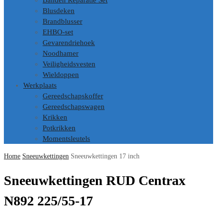
Banden Reparatie Set
Blusdeken
Brandblusser
EHBO-set
Gevarendriehoek
Noodhamer
Veiligheidsvesten
Wieldoppen
Werkplaats
Gereedschapskoffer
Gereedschapswagen
Krikken
Potkrikken
Momentsleutels
Home
Sneeuwkettingen
Sneeuwkettingen 17 inch
Sneeuwkettingen RUD Centrax
N892 225/55-17