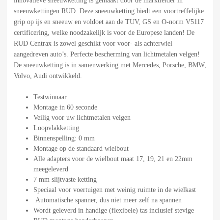
innovatieve sneeuwketting is gemaakt door de marktleider in
sneeuwkettingen RUD. Deze sneeuwketting biedt een voortreffelijke
grip op ijs en sneeuw en voldoet aan de TUV, GS en O-norm V5117
certificering, welke noodzakelijk is voor de Europese landen! De
RUD Centrax is zowel geschikt voor voor- als achterwiel
aangedreven auto’s. Perfecte bescherming van lichtmetalen velgen!
De sneeuwketting is in samenwerking met Mercedes, Porsche, BMW,
Volvo, Audi ontwikkeld.
Testwinnaar
Montage in 60 seconde
Veilig voor uw lichtmetalen velgen
Loopvlakketting
Binnenspelling: 0 mm
Montage op de standaard wielbout
Alle adapters voor de wielbout maat 17, 19, 21 en 22mm
meegeleverd
7 mm slijtvaste ketting
Speciaal voor voertuigen met weinig ruimte in de wielkast
Automatische spanner, dus niet meer zelf na spannen
Wordt geleverd in handige (flexibele) tas inclusief stevige