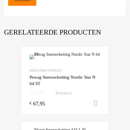
GERELATEERDE PRODUCTEN
Add to Wishlist
Add to Compare
SNEEUWKETTINGEN
Pewag Sneeuwketting Nordic Star N
64 ST
(0 reviews)
67,95
Toevoegen
€