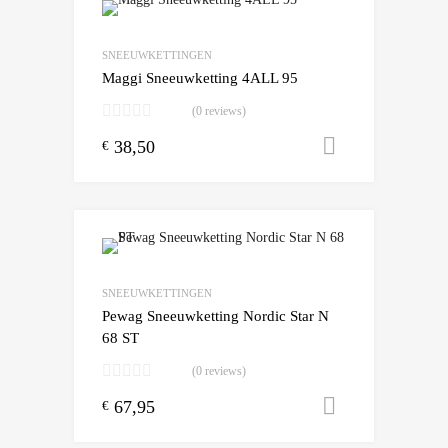
Add to Wishlist
Add to Compare
SNEEUWKETTINGEN
Maggi Sneeuwketting 4ALL 95
(0 reviews)
38,50
Toevoegen
€
Add to Wishlist
Add to Compare
SNEEUWKETTINGEN
Pewag Sneeuwketting Nordic Star N
68 ST
(0 reviews)
67,95
Toevoegen
€