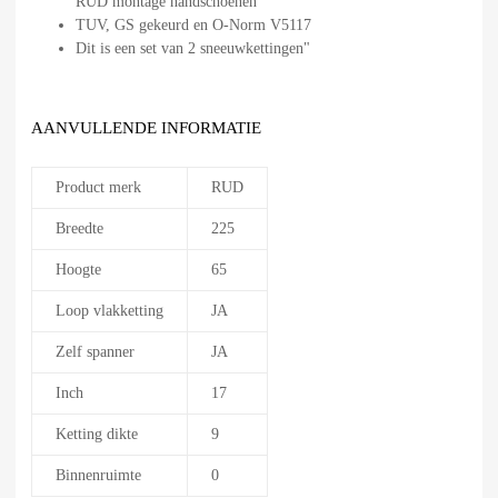
RUD montage handschoenen
TUV, GS gekeurd en O-Norm V5117
Dit is een set van 2 sneeuwkettingen"
AANVULLENDE INFORMATIE
Product merk
RUD
Breedte
225
Hoogte
65
Loop vlakketting
JA
Zelf spanner
JA
Inch
17
Ketting dikte
9
Binnenruimte
0