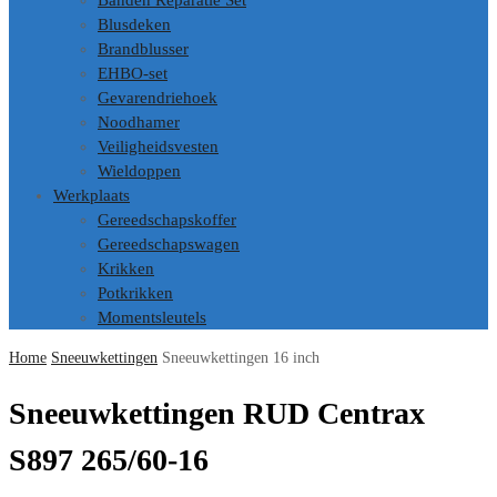
Banden Reparatie Set
Blusdeken
Brandblusser
EHBO-set
Gevarendriehoek
Noodhamer
Veiligheidsvesten
Wieldoppen
Werkplaats
Gereedschapskoffer
Gereedschapswagen
Krikken
Potkrikken
Momentsleutels
Home
Sneeuwkettingen
Sneeuwkettingen 16 inch
Sneeuwkettingen RUD Centrax
S897 265/60-16