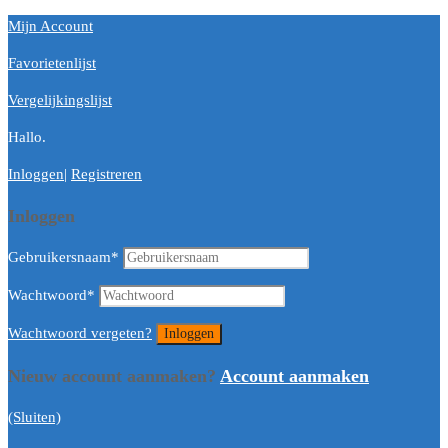
Mijn Account
Favorietenlijst
Vergelijkingslijst
Hallo.
Inloggen
|
Registreren
Inloggen
Gebruikersnaam
*
Wachtwoord
*
Wachtwoord vergeten?
Nieuw account aanmaken?
Account aanmaken
(Sluiten)