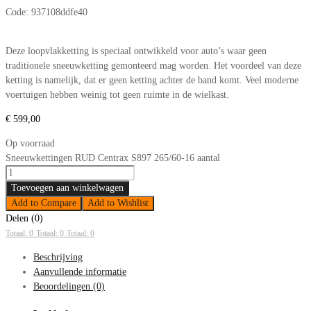
Code:
937108ddfe40
Deze loopvlakketting is speciaal ontwikkeld voor auto’s waar geen
traditionele sneeuwketting gemonteerd mag worden. Het voordeel van deze
ketting is namelijk, dat er geen ketting achter de band komt. Veel moderne
voertuigen hebben weinig tot geen ruimte in de wielkast.
€
599,00
Op voorraad
Sneeuwkettingen RUD Centrax S897 265/60-16 aantal
Toevoegen aan winkelwagen
Add to Compare
Add to Wishlist
Delen (0)
Totaal: 0
Totaal: 0
Totaal: 0
Beschrijving
Aanvullende informatie
Beoordelingen (0)