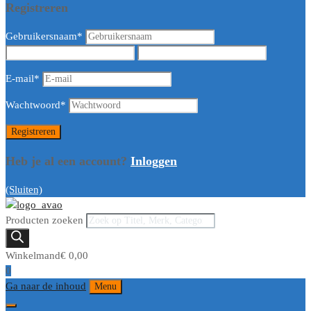
Registreren
Gebruikersnaam
*
E-mail
*
Wachtwoord
*
Heb je al een account?
Inloggen
(Sluiten)
Producten zoeken
Winkelmand
€
0,00
0
Ga naar de inhoud
Menu