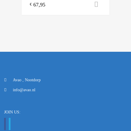
67,95
Toevoegen
€
Avao , Nootdorp
info@avao.nl
JOIN US: