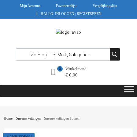
Mijn Account
Favorietenlijst
Vergelijkingslijst
HALLO.
INLOGGEN
REGISTREREN
|
Winkelmand
0
€
0,00
Home
Sneeuwkettingen
Sneeuwkettingen 15 inch
AANBIEDING!