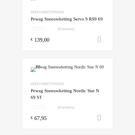
SNEEUWKETTINGEN
Pewag Sneeuwketting Servo 9 RS9 69
(0 reviews)
139,00
Toevoegen
€
SNEEUWKETTINGEN
Pewag Sneeuwketting Nordic Star N
69 ST
(0 reviews)
67,95
Toevoegen
€