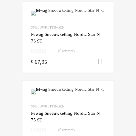
SNEEUWKETTINGEN
Pewag Sneeuwketting Nordic Star N
73 ST
(0 reviews)
67,95
Toevoegen
€
SNEEUWKETTINGEN
Pewag Sneeuwketting Nordic Star N
75 ST
(0 reviews)