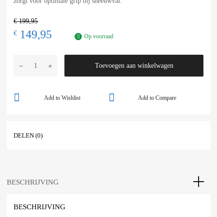
zorgt voor optimale grip bij sneeuwval.
€
199,95
149,95
€
Op voorraad
Toevoegen aan winkelwagen
Add to Wishlist
Add to Compare
DELEN (0)
BESCHRIJVING
BESCHRIJVING