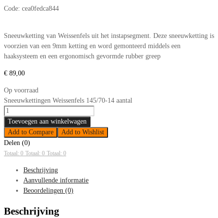
Code:
cea0fedca844
Sneeuwketting van Weissenfels uit het instapsegment. Deze sneeuwketting is
voorzien van een 9mm ketting en word gemonteerd middels een
haaksysteem en een ergonomisch gevormde rubber greep
€
89,00
Op voorraad
Sneeuwkettingen Weissenfels 145/70-14 aantal
Toevoegen aan winkelwagen
Add to Compare
Add to Wishlist
Delen (0)
Totaal: 0
Totaal: 0
Totaal: 0
Beschrijving
Aanvullende informatie
Beoordelingen (0)
Beschrijving