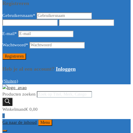
Registreren
Gebruikersnaam
*
E-mail
*
Wachtwoord
*
Heb je al een account?
Inloggen
(Sluiten)
Producten zoeken
Winkelmand
€
0,00
0
Ga naar de inhoud
Menu