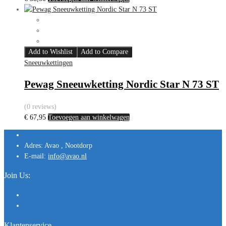
Add to Wishlist
Add to Compare
Sneeuwkettingen
Pewag Sneeuwketting Nordic Star N 73 ST
(0 reviews)
€
67,95
Toevoegen aan winkelwagen
Adres:
Avao , Nootdorp
E-mail:
info@avao.nl
Join Us:
Klantenservice