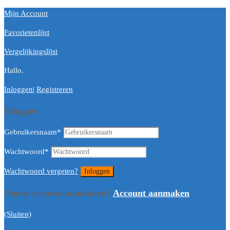
Mijn Account
Favorietenlijst
Vergelijkingslijst
Hallo.
Inloggen
|
Registreren
Inloggen
Gebruikersnaam
*
Wachtwoord
*
Wachtwoord vergeten?
Nieuw account aanmaken?
Account aanmaken
(Sluiten)