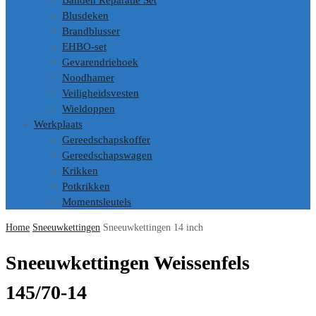
Banden Reparatie Set
Blusdeken
Brandblusser
EHBO-set
Gevarendriehoek
Noodhamer
Veiligheidsvesten
Wieldoppen
Werkplaats
Gereedschapskoffer
Gereedschapswagen
Krikken
Potkrikken
Momentsleutels
Home
Sneeuwkettingen
Sneeuwkettingen 14 inch
Sneeuwkettingen Weissenfels
145/70-14