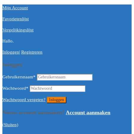
Mijn Account
Favorietenlijst
Vergelijkingslijst
Hallo.
Inloggen
|
Registreren
Inloggen
Gebruikersnaam
*
Wachtwoord
*
Wachtwoord vergeten?
Nieuw account aanmaken?
Account aanmaken
(Sluiten)