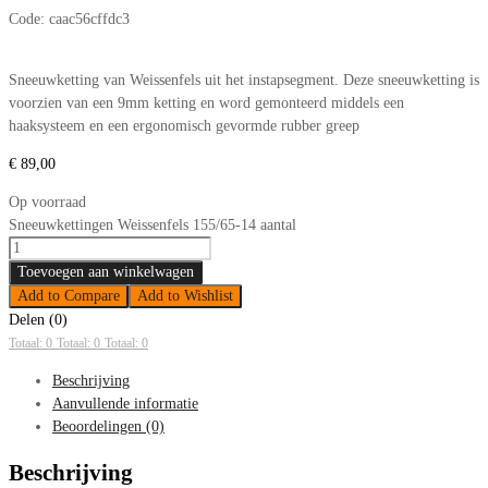
Code:
caac56cffdc3
Sneeuwketting van Weissenfels uit het instapsegment. Deze sneeuwketting is
voorzien van een 9mm ketting en word gemonteerd middels een
haaksysteem en een ergonomisch gevormde rubber greep
€
89,00
Op voorraad
Sneeuwkettingen Weissenfels 155/65-14 aantal
Toevoegen aan winkelwagen
Add to Compare
Add to Wishlist
Delen (0)
Totaal: 0
Totaal: 0
Totaal: 0
Beschrijving
Aanvullende informatie
Beoordelingen (0)
Beschrijving