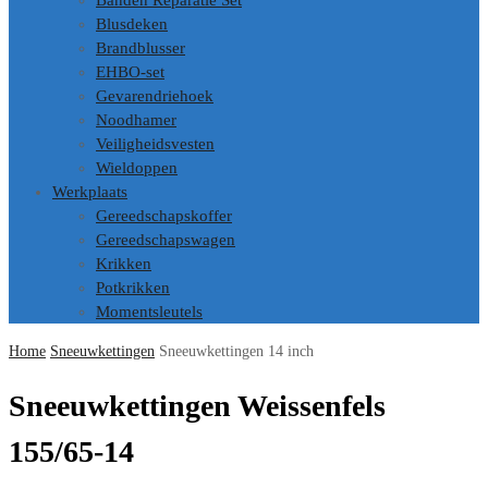
Banden Reparatie Set
Blusdeken
Brandblusser
EHBO-set
Gevarendriehoek
Noodhamer
Veiligheidsvesten
Wieldoppen
Werkplaats
Gereedschapskoffer
Gereedschapswagen
Krikken
Potkrikken
Momentsleutels
Home
Sneeuwkettingen
Sneeuwkettingen 14 inch
Sneeuwkettingen Weissenfels
155/65-14