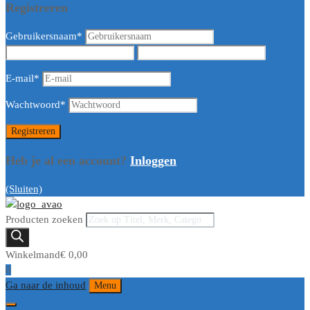
Registreren
Gebruikersnaam
*
E-mail
*
Wachtwoord
*
Heb je al een account?
Inloggen
(Sluiten)
Producten zoeken
Winkelmand
€
0,00
0
Ga naar de inhoud
Menu