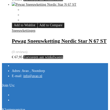
Add to Wishlist
Add to Compare
Sneeuwkettingen
Pewag Sneeuwketting Nordic Star N 67 ST
(0 reviews)
€
67,95
Toevoegen aan winkelwagen
Adres:
Avao , Nootdorp
E-mail:
info@avao.nl
Join Us:
Klantenservice