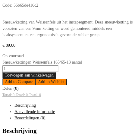
Code:
56b65de416c2
Sneeuwketting van Weissenfels uit het instapsegment. Deze sneeuwketting is
voorzien van een 9mm ketting en word gemonteerd middels een
haaksysteem en een ergonomisch gevormde rubber greep
€
89,00
Op voorraad
Sneeuwkettingen Weissenfels 165/65-13 aantal
Toevoegen aan winkelwagen
Add to Compare
Add to Wishlist
Delen (0)
Totaal: 0
Totaal: 0
Totaal: 0
Beschrijving
Aanvullende informatie
Beoordelingen (0)
Beschrijving