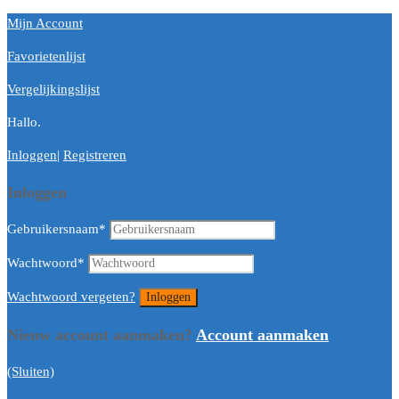
Mijn Account
Favorietenlijst
Vergelijkingslijst
Hallo.
Inloggen
|
Registreren
Inloggen
Gebruikersnaam
*
Wachtwoord
*
Wachtwoord vergeten?
Nieuw account aanmaken?
Account aanmaken
(Sluiten)