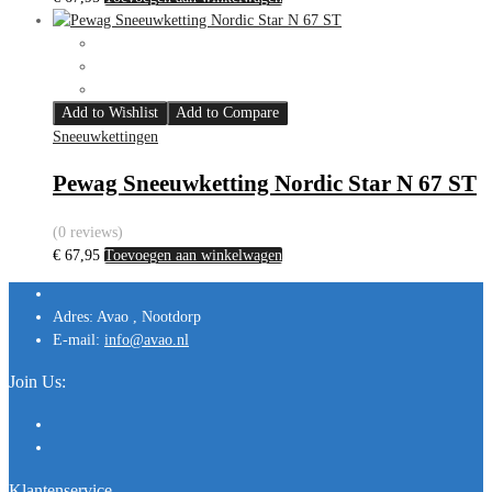
Add to Wishlist
Add to Compare
Sneeuwkettingen
Pewag Sneeuwketting Nordic Star N 67 ST
(0 reviews)
€
67,95
Toevoegen aan winkelwagen
Adres:
Avao , Nootdorp
E-mail:
info@avao.nl
Join Us:
Klantenservice