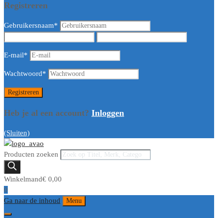
Registreren
Gebruikersnaam
*
E-mail
*
Wachtwoord
*
Heb je al een account?
Inloggen
(Sluiten)
Producten zoeken
Winkelmand
€
0,00
0
Ga naar de inhoud
Menu