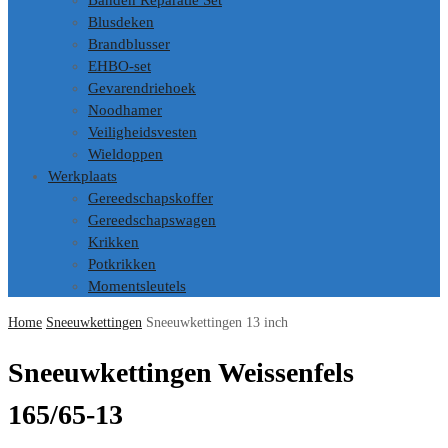
Banden Reparatie Set
Blusdeken
Brandblusser
EHBO-set
Gevarendriehoek
Noodhamer
Veiligheidsvesten
Wieldoppen
Werkplaats
Gereedschapskoffer
Gereedschapswagen
Krikken
Potkrikken
Momentsleutels
Home
Sneeuwkettingen
Sneeuwkettingen 13 inch
Sneeuwkettingen Weissenfels
165/65-13