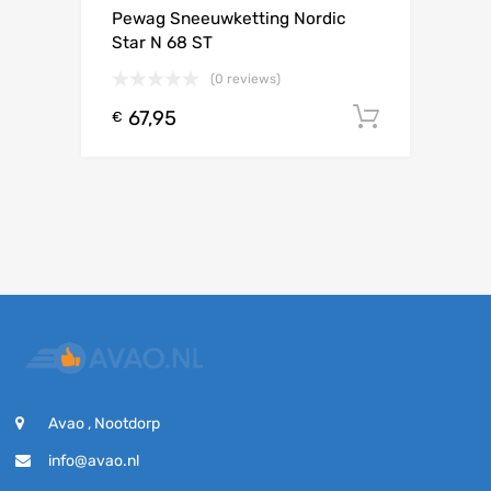
Pewag Sneeuwketting Nordic
Star N 68 ST
(0 reviews)
67,95
Toevoeg
€
Avao , Nootdorp
info@avao.nl