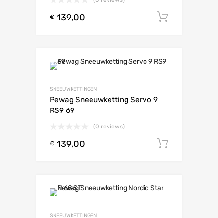
139,00
Toevoeg
€
SNEEUWKETTINGEN
Pewag Sneeuwketting Servo 9
RS9 69
(0 reviews)
139,00
Toevoeg
€
SNEEUWKETTINGEN