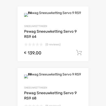
SNEEUWKETTINGEN
Pewag Sneeuwketting Servo 9
RS9 64
(0 reviews)
139,00
Toevoeg
€
SNEEUWKETTINGEN
Pewag Sneeuwketting Servo 9
RS9 68
(0 reviews)