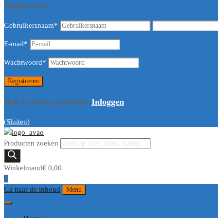
Registreren
Gebruikersnaam
*
E-mail
*
Wachtwoord
*
Heb je al een account?
Inloggen
(Sluiten)
Producten zoeken
Winkelmand
€
0,00
0
Ga naar de inhoud
Menu