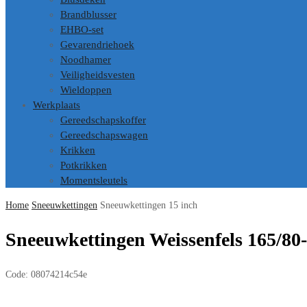
Brandblusser
EHBO-set
Gevarendriehoek
Noodhamer
Veiligheidsvesten
Wieldoppen
Werkplaats
Gereedschapskoffer
Gereedschapswagen
Krikken
Potkrikken
Momentsleutels
Home
Sneeuwkettingen
Sneeuwkettingen 15 inch
Sneeuwkettingen Weissenfels 165/80
Code:
08074214c54e