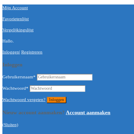
Mijn Account
Favorietenlijst
Vergelijkingslijst
Hallo.
Inloggen
|
Registreren
Inloggen
Gebruikersnaam
*
Wachtwoord
*
Wachtwoord vergeten?
Nieuw account aanmaken?
Account aanmaken
(Sluiten)