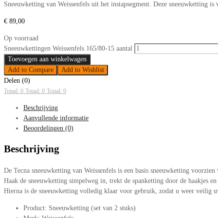
Sneeuwketting van Weissenfels uit het instapsegment. Deze sneeuwketting i
€
89,00
Op voorraad
Sneeuwkettingen Weissenfels 165/80-15 aantal
Toevoegen aan winkelwagen
Add to Compare
Add to Wishlist
Delen (0)
Totaal: 0
Totaal: 0
Totaal: 0
Beschrijving
Aanvullende informatie
Beoordelingen (0)
Beschrijving
De Tecna sneeuwketting van Weissenfels is een basis sneeuwketting voorzie
Haak de sneeuwketting simpelweg in, trekt de spanketting door de haakjes en 
Hierna is de sneeuwketting volledig klaar voor gebruik, zodat u weer veilig u
Product: Sneeuwketting (set van 2 stuks)