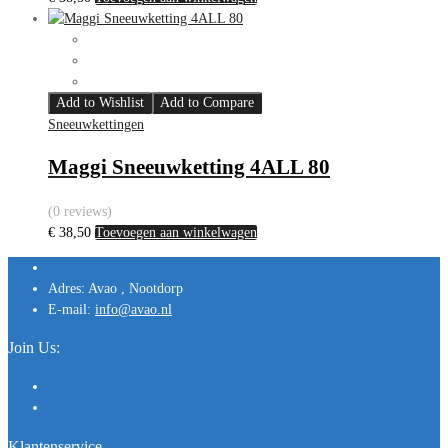
Add to Wishlist
Add to Compare
Sneeuwkettingen
Maggi Sneeuwketting 4ALL 80
(0 reviews)
€
38,50
Toevoegen aan winkelwagen
Adres:
Avao , Nootdorp
E-mail:
info@avao.nl
Join Us:
Klantenservice