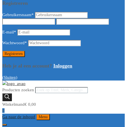
Registreren
Gebruikersnaam
*
E-mail
*
Wachtwoord
*
Heb je al een account?
Inloggen
(Sluiten)
Producten zoeken
Winkelmand
€
0,00
0
Ga naar de inhoud
Menu