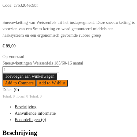
Code:
c7b3204ec9bf
Sneeuwketting van Weissenfels uit het instapsegment. Deze sneeuwketting is
voorzien van een 9mm ketting en word gemonteerd middels een
haaksysteem en een ergonomisch gevormde rubber greep
€
89,00
Op voorraad
Sneeuwkettingen Weissenfels 185/60-16 aantal
Toevoegen aan winkelwagen
Add to Compare
Add to Wishlist
Delen (0)
Totaal: 0
Totaal: 0
Totaal: 0
Beschrijving
Aanvullende informatie
Beoordelingen (0)
Beschrijving