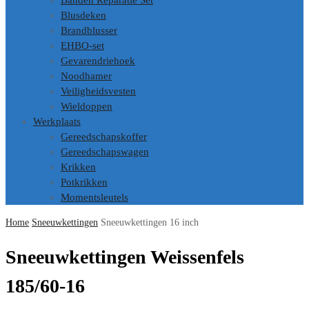
Banden Reparatie Set
Blusdeken
Brandblusser
EHBO-set
Gevarendriehoek
Noodhamer
Veiligheidsvesten
Wieldoppen
Werkplaats
Gereedschapskoffer
Gereedschapswagen
Krikken
Potkrikken
Momentsleutels
Home
Sneeuwkettingen
Sneeuwkettingen 16 inch
Sneeuwkettingen Weissenfels
185/60-16