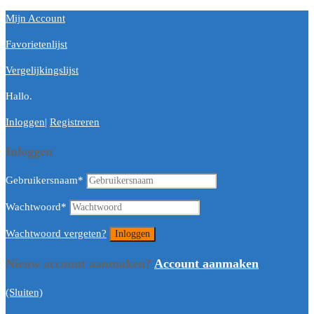
Mijn Account
Favorietenlijst
Vergelijkingslijst
Hallo.
Inloggen
|
Registreren
Inloggen
Gebruikersnaam
*
Wachtwoord
*
Wachtwoord vergeten?
Nieuw account aanmaken?
Account aanmaken
(Sluiten)