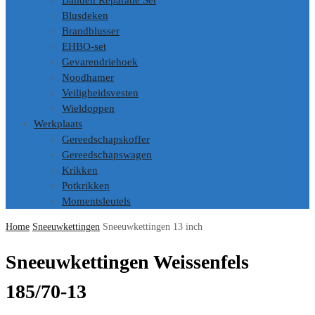
Banden Reparatie Set
Blusdeken
Brandblusser
EHBO-set
Gevarendriehoek
Noodhamer
Veiligheidsvesten
Wieldoppen
Werkplaats
Gereedschapskoffer
Gereedschapswagen
Krikken
Potkrikken
Momentsleutels
Home
Sneeuwkettingen
Sneeuwkettingen 13 inch
Sneeuwkettingen Weissenfels
185/70-13