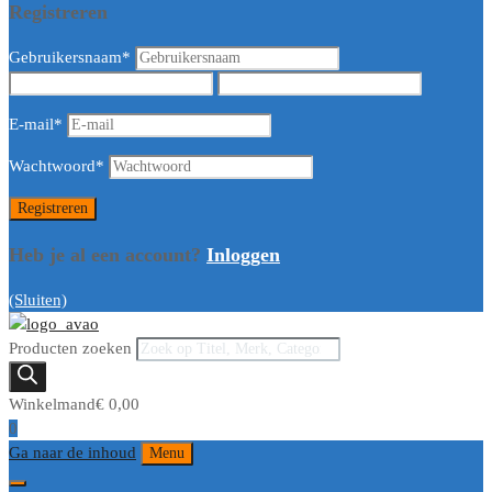
Registreren
Gebruikersnaam
*
E-mail
*
Wachtwoord
*
Heb je al een account?
Inloggen
(Sluiten)
Producten zoeken
Winkelmand
€
0,00
0
Ga naar de inhoud
Menu