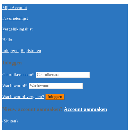
Mijn Account
Favorietenlijst
Vergelijkingslijst
Hallo.
Inloggen
|
Registreren
Inloggen
Gebruikersnaam
*
Wachtwoord
*
Wachtwoord vergeten?
Nieuw account aanmaken?
Account aanmaken
(Sluiten)