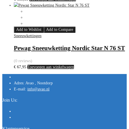
Add to Wishlist
Add to Compare
Sneeuwkettingen
Pewag Sneeuwketting Nordic Star N 76 ST
(0 reviews)
€
67,95
Toevoegen aan winkelwagen
Adres:
Avao , Nootdorp
E-mail:
info@avao.nl
Join Us:
Klantenservice