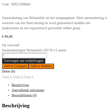
Code:
509212008def
Sneeuwketting van Weissenfels uit het instapsegment. Deze sneeuwketting is
voorzien van een 9mm ketting en word gemonteerd middels een
haaksysteem en een ergonomisch gevormde rubber greep
€
89,00
Op voorraad
Sneeuwkettingen Weissenfels 185/70-13 aantal
Toevoegen aan winkelwagen
Add to Compare
Add to Wishlist
Delen (0)
Totaal: 0
Totaal: 0
Totaal: 0
Beschrijving
Aanvullende informatie
Beoordelingen (0)
Beschrijving