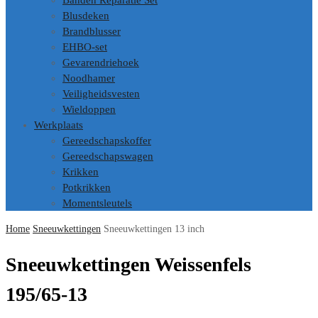
Banden Reparatie Set
Blusdeken
Brandblusser
EHBO-set
Gevarendriehoek
Noodhamer
Veiligheidsvesten
Wieldoppen
Werkplaats
Gereedschapskoffer
Gereedschapswagen
Krikken
Potkrikken
Momentsleutels
Home
Sneeuwkettingen
Sneeuwkettingen 13 inch
Sneeuwkettingen Weissenfels
195/65-13