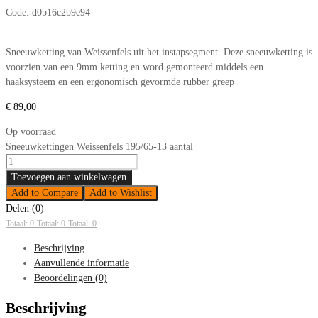
Code:
d0b16c2b9e94
Sneeuwketting van Weissenfels uit het instapsegment. Deze sneeuwketting is
voorzien van een 9mm ketting en word gemonteerd middels een
haaksysteem en een ergonomisch gevormde rubber greep
€
89,00
Op voorraad
Sneeuwkettingen Weissenfels 195/65-13 aantal
Toevoegen aan winkelwagen
Add to Compare
Add to Wishlist
Delen (0)
Totaal: 0
Totaal: 0
Totaal: 0
Beschrijving
Aanvullende informatie
Beoordelingen (0)
Beschrijving