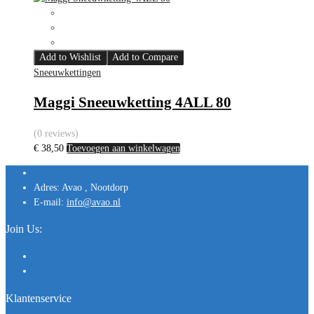
Add to Wishlist
Add to Compare
Sneeuwkettingen
Maggi Sneeuwketting 4ALL 80
(0 reviews)
€
38,50
Toevoegen aan winkelwagen
Adres:
Avao , Nootdorp
E-mail:
info@avao.nl
Join Us:
Klantenservice