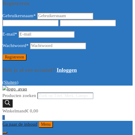
Registreren
Gebruikersnaam
*
E-mail
*
Wachtwoord
*
Heb je al een account?
Inloggen
(Sluiten)
Producten zoeken
Winkelmand
€
0,00
0
Ga naar de inhoud
Menu