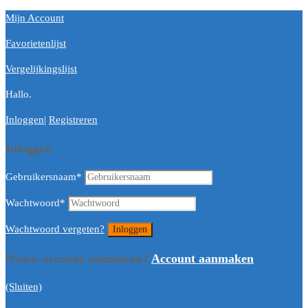
Mijn Account
Favorietenlijst
Vergelijkingslijst
Hallo.
Inloggen
|
Registreren
Inloggen
Gebruikersnaam
*
Wachtwoord
*
Wachtwoord vergeten?
Nieuw account aanmaken?
Account aanmaken
(Sluiten)