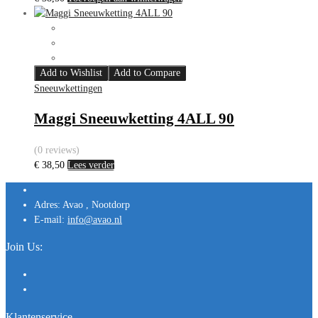
Add to Wishlist
Add to Compare
Sneeuwkettingen
Maggi Sneeuwketting 4ALL 90
(0 reviews)
€
38,50
Lees verder
Adres:
Avao , Nootdorp
E-mail:
info@avao.nl
Join Us:
Klantenservice