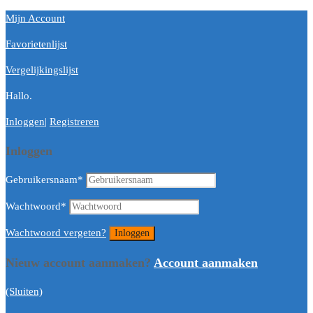
Mijn Account
Favorietenlijst
Vergelijkingslijst
Hallo.
Inloggen
|
Registreren
Inloggen
Gebruikersnaam
*
Wachtwoord
*
Wachtwoord vergeten?
Nieuw account aanmaken?
Account aanmaken
(Sluiten)