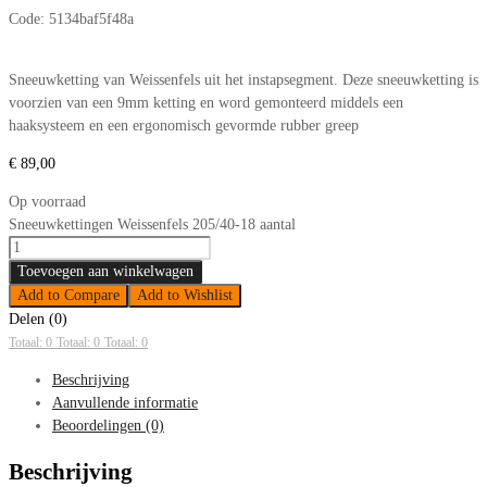
Code:
5134baf5f48a
Sneeuwketting van Weissenfels uit het instapsegment. Deze sneeuwketting is
voorzien van een 9mm ketting en word gemonteerd middels een
haaksysteem en een ergonomisch gevormde rubber greep
€
89,00
Op voorraad
Sneeuwkettingen Weissenfels 205/40-18 aantal
Toevoegen aan winkelwagen
Add to Compare
Add to Wishlist
Delen (0)
Totaal: 0
Totaal: 0
Totaal: 0
Beschrijving
Aanvullende informatie
Beoordelingen (0)
Beschrijving