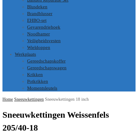
Banden Reparatie Set
Blusdeken
Brandblusser
EHBO-set
Gevarendriehoek
Noodhamer
Veiligheidsvesten
Wieldoppen
Werkplaats
Gereedschapskoffer
Gereedschapswagen
Krikken
Potkrikken
Momentsleutels
Home
Sneeuwkettingen
Sneeuwkettingen 18 inch
Sneeuwkettingen Weissenfels
205/40-18