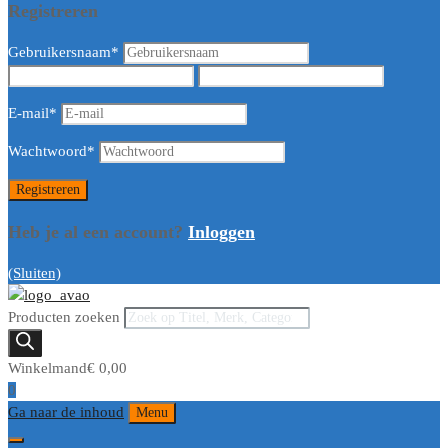
Registreren
Gebruikersnaam
*
E-mail
*
Wachtwoord
*
Heb je al een account?
Inloggen
(Sluiten)
Producten zoeken
Winkelmand
€
0,00
0
Ga naar de inhoud
Menu