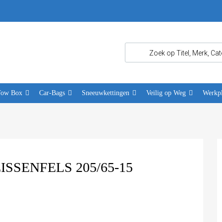
Tow Box
Car-Bags
Sneeuwkettingen
Veilig op Weg
Werkpl
SENFELS 205/65-15