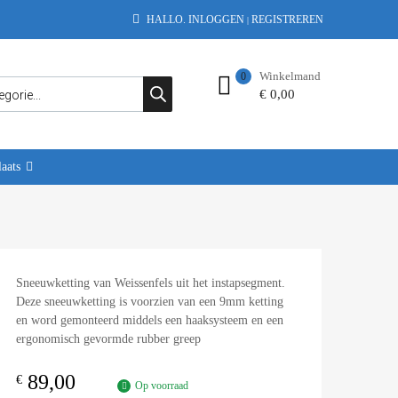
HALLO.
INLOGGEN
REGISTREREN
|
Winkelmand
0
€
0,00
aats
Sneeuwketting van Weissenfels uit het instapsegment.
Deze sneeuwketting is voorzien van een 9mm ketting
en word gemonteerd middels een haaksysteem en een
ergonomisch gevormde rubber greep
89,00
€
Op voorraad