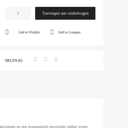
Toevoegen aan winkelwagen
Add to Wishlist
Add to Compare
DELEN (0)
aaksysteem en een ergonomisch gevormde rubber greep.