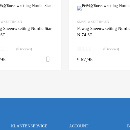
Add to Wishlist
UWKETTINGEN
SNEEUWKETTINGEN
 Compare
Add to Compare
g Sneeuwketting Nordic Star
Pewag Sneeuwketting Nordic
 ST
N 74 ST
(0 reviews)
(0 reviews)
,95
67,95
n winkelwagen
Toevoegen aan winkelwagen
€
KLANTENSERVICE
ACCOUNT
B