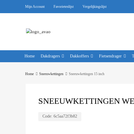
Mijn Account
Favorietenlijst
Vergelijkingslijst
Home
Dakdragers
Dakkoffers
Fietsendrager
Home
Sneeuwkettingen
Sneeuwkettingen 15 inch
SNEEUWKETTINGEN WEIS
Code:
6c5aa72f3b82