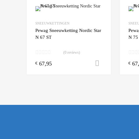
Add to Wishlist
SNEEUWKETTINGEN
SNEE
Add to
Pewag Sneeuwketting Nordic Star
Pewa
N 67 ST
N 75
(0 reviews)
67,95
67
Toevoegen aa
€
€