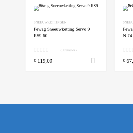
Add to Wishlist
SNEEUWKETTINGEN
SNEE
Add to
Pewag Sneeuwketting Servo 9
Pewa
RS9 60
N 74
(0 reviews)
119,00
67
Toevoegen aa
€
€