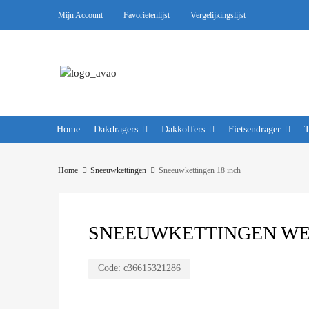
Mijn Account
Favorietenlijst
Vergelijkingslijst
Home
Dakdragers
Dakkoffers
Fietsendrager
Home
Sneeuwkettingen
Sneeuwkettingen 18 inch
SNEEUWKETTINGEN WEIS
Code:
c36615321286