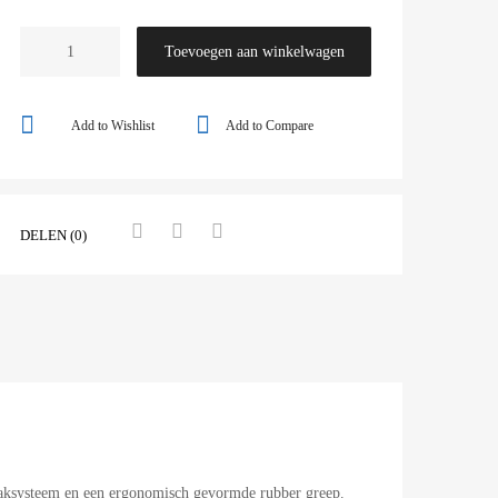
Toevoegen aan winkelwagen
Add to Wishlist
Add to Compare
DELEN (0)
aaksysteem en een ergonomisch gevormde rubber greep.