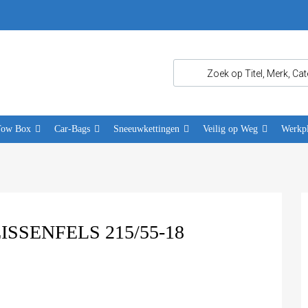
Tow Box
Car-Bags
Sneeuwkettingen
Veilig op Weg
Werkpl
SENFELS 215/55-18