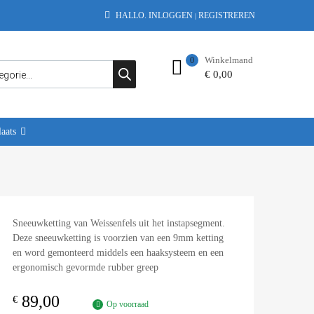
HALLO.
INLOGGEN
REGISTREREN
|
Winkelmand
0
€
0,00
aats
Sneeuwketting van Weissenfels uit het instapsegment.
Deze sneeuwketting is voorzien van een 9mm ketting
en word gemonteerd middels een haaksysteem en een
ergonomisch gevormde rubber greep
89,00
€
Op voorraad