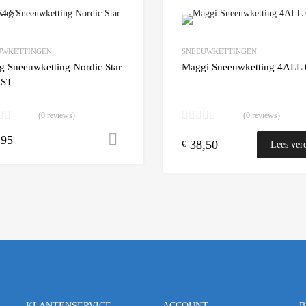
Add to Wishlist
UWKETTINGEN
SNEEUWKETTINGEN
 Compare
Add to Compare
g Sneeuwketting Nordic Star
Maggi Sneeuwketting 4ALL 
 ST
(0 reviews)
(0 reviews)
,95
n winkelwagen
Toevoegen aan winkelwagen
38,50
€
Lees ver
KLANTENSERVICE
ACCOUNT
B