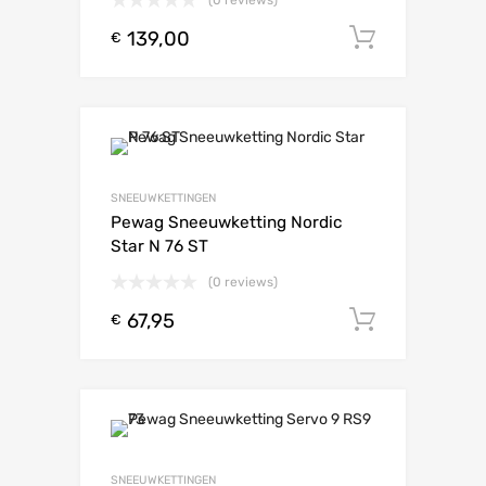
139,00
Toevoeg
€
SNEEUWKETTINGEN
Pewag Sneeuwketting Nordic
Star N 76 ST
(0 reviews)
67,95
Toevoeg
€
SNEEUWKETTINGEN