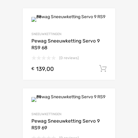
SNEEUWKETTINGEN
Pewag Sneeuwketting Servo 9
RS9 68
(0 reviews)
139,00
Toevoeg
€
SNEEUWKETTINGEN
Pewag Sneeuwketting Servo 9
RS9 69
(0 reviews)