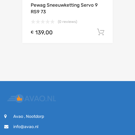
Pewag Sneeuwketting Servo 9
RS9 73
(0 reviews)
139,00
Toevoeg
€
Avao , Nootdorp
info@avao.nl