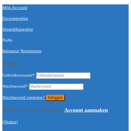
Mijn Account
Favorietenlijst
Vergelijkingslijst
Hallo.
Inloggen
|
Registreren
Inloggen
Gebruikersnaam
*
Wachtwoord
*
Wachtwoord vergeten?
Nieuw account aanmaken?
Account aanmaken
(Sluiten)