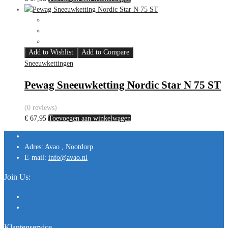
Add to Wishlist
Add to Compare
Sneeuwkettingen
Pewag Sneeuwketting Nordic Star N 75 ST
(0 reviews)
€
67,95
Toevoegen aan winkelwagen
Adres:
Avao , Nootdorp
E-mail:
info@avao.nl
Join Us:
Klantenservice