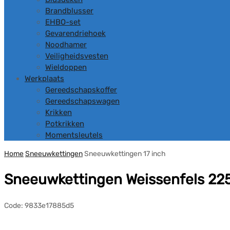
Brandblusser
EHBO-set
Gevarendriehoek
Noodhamer
Veiligheidsvesten
Wieldoppen
Werkplaats
Gereedschapskoffer
Gereedschapswagen
Krikken
Potkrikken
Momentsleutels
Home
Sneeuwkettingen
Sneeuwkettingen 17 inch
Sneeuwkettingen Weissenfels 22
Code:
9833e17885d5