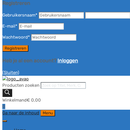
Registreren
Gebruikersnaam
*
E-mail
*
Wachtwoord
*
Heb je al een account?
Inloggen
(Sluiten)
Producten zoeken
Winkelmand
€
0,00
0
Ga naar de inhoud
Menu