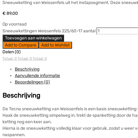
Sneeuwketting van Weissenfels uit het instapsegment. Deze sneeuw
€
89,00
Op voorraad
Sneeuwkettingen Weissenfels 225/60-17 aantal
Toevoegen aan winkelwagen
Add to Compare
Add to Wishlist
Delen (0)
Totaal: 0
Totaal: 0
Totaal: 0
Beschrijving
Aanvullende informatie
Beoordelingen (0)
Beschrijving
De Tecna sneeuwketting van Weissenfels is een basis sneeuwkettin
Haak de sneeuwketting simpelweg in, trekt de spanketting door de haa
ketting nog een keer aan.
Hierna is de sneeuwketting volledig klaar voor gebruik, zodat u weer v
naspannen.