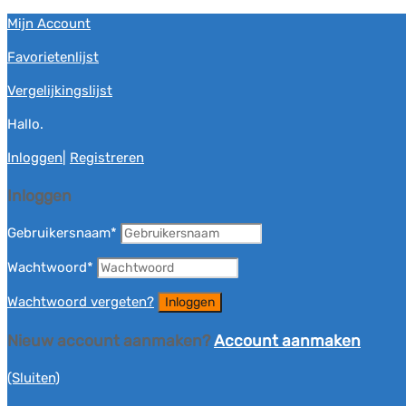
Mijn Account
Favorietenlijst
Vergelijkingslijst
Hallo.
Inloggen
|
Registreren
Inloggen
Gebruikersnaam
*
Wachtwoord
*
Wachtwoord vergeten?
Nieuw account aanmaken?
Account aanmaken
(Sluiten)