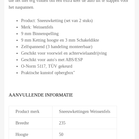
die het niet erg vinden om een extra keer de auto uit te stappen voor
het naspannen.
Product: Sneeuwketting (set van 2 stuks)
Merk: Weissenfels
9 mm Binnenspelling
9 mm Ketting hoogte en 3 mm Schakeldikte
Zelfspannend (3 handeling monteerbaar)
Geschikt voor voorwiel en achterwielaandrijving
Geschikt voor auto's met ABS/ESP
O-Norm 5117, TÜV gekeurd
Praktische kunstof opbergbox"
AANVULLENDE INFORMATIE
Product merk
Sneeuwkettingen Weissenfels
Breedte
235
Hoogte
50