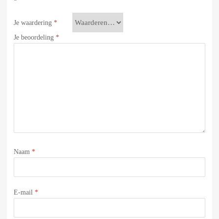
Je waardering
*
Je beoordeling
*
Naam
*
E-mail
*