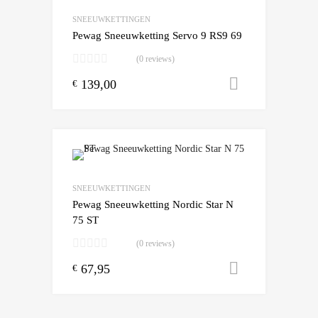
Add to Compare
SNEEUWKETTINGEN
Pewag Sneeuwketting Servo 9 RS9 69
(0 reviews)
139,00
Toevoegen
€
Add to Wishlist
Add to Compare
SNEEUWKETTINGEN
Pewag Sneeuwketting Nordic Star N
75 ST
(0 reviews)
67,95
Toevoegen
€