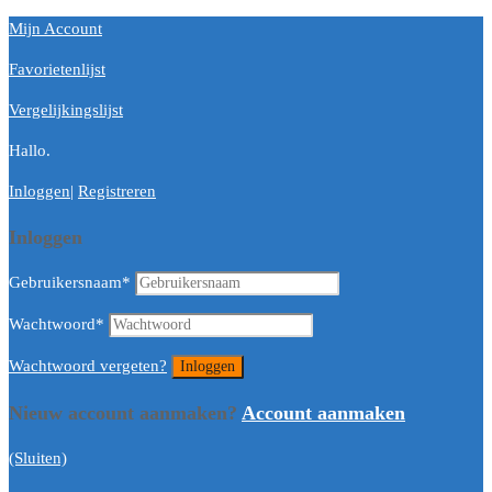
Mijn Account
Favorietenlijst
Vergelijkingslijst
Hallo.
Inloggen
|
Registreren
Inloggen
Gebruikersnaam
*
Wachtwoord
*
Wachtwoord vergeten?
Nieuw account aanmaken?
Account aanmaken
(Sluiten)