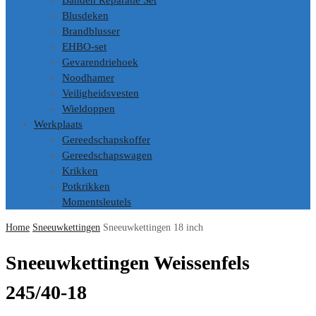
Banden Reparatie Set
Blusdeken
Brandblusser
EHBO-set
Gevarendriehoek
Noodhamer
Veiligheidsvesten
Wieldoppen
Werkplaats
Gereedschapskoffer
Gereedschapswagen
Krikken
Potkrikken
Momentsleutels
Home
Sneeuwkettingen
Sneeuwkettingen 18 inch
Sneeuwkettingen Weissenfels
245/40-18