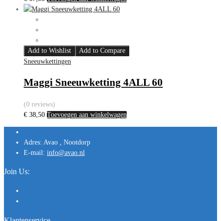
Add to Wishlist
Add to Compare
Sneeuwkettingen
Maggi Sneeuwketting 4ALL 60
(0 reviews)
€
38,50
Toevoegen aan winkelwagen
Adres:
Avao , Nootdorp
E-mail:
info@avao.nl
Join Us:
Klantenservice