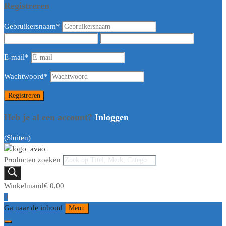
Registreren
Gebruikersnaam
*
E-mail
*
Wachtwoord
*
Heb je al een account?
Inloggen
(Sluiten)
Producten zoeken
Winkelmand
€
0,00
0
Ga naar de inhoud
Menu