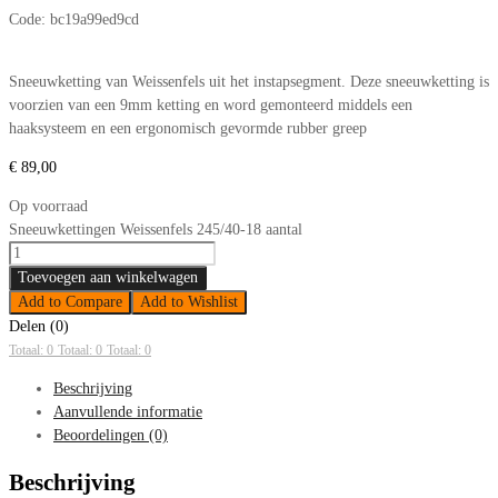
Code:
bc19a99ed9cd
Sneeuwketting van Weissenfels uit het instapsegment. Deze sneeuwketting is
voorzien van een 9mm ketting en word gemonteerd middels een
haaksysteem en een ergonomisch gevormde rubber greep
€
89,00
Op voorraad
Sneeuwkettingen Weissenfels 245/40-18 aantal
Toevoegen aan winkelwagen
Add to Compare
Add to Wishlist
Delen (0)
Totaal: 0
Totaal: 0
Totaal: 0
Beschrijving
Aanvullende informatie
Beoordelingen (0)
Beschrijving