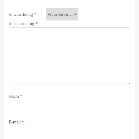
Je waardering
*
Je beoordeling
*
Naam
*
E-mail
*