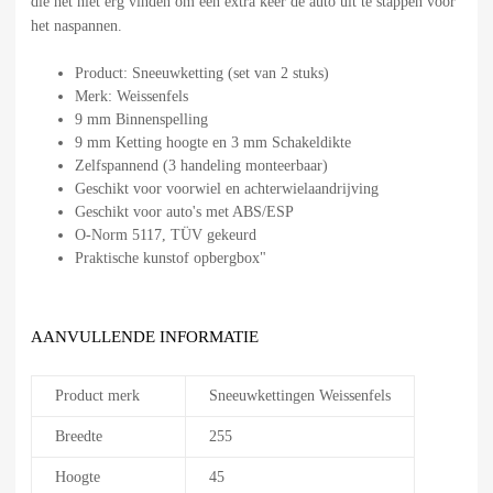
die het niet erg vinden om een extra keer de auto uit te stappen voor
het naspannen.
Product: Sneeuwketting (set van 2 stuks)
Merk: Weissenfels
9 mm Binnenspelling
9 mm Ketting hoogte en 3 mm Schakeldikte
Zelfspannend (3 handeling monteerbaar)
Geschikt voor voorwiel en achterwielaandrijving
Geschikt voor auto's met ABS/ESP
O-Norm 5117, TÜV gekeurd
Praktische kunstof opbergbox"
AANVULLENDE INFORMATIE
Product merk
Sneeuwkettingen Weissenfels
Breedte
255
Hoogte
45