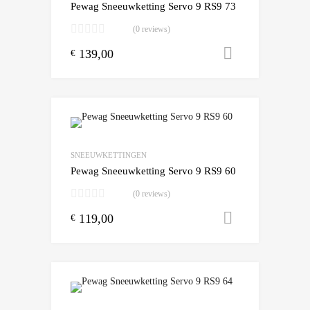
Pewag Sneeuwketting Servo 9 RS9 73
(0 reviews)
139,00
Toevoegen
€
Add to Wishlist
Add to Compare
SNEEUWKETTINGEN
Pewag Sneeuwketting Servo 9 RS9 60
(0 reviews)
119,00
Toevoegen
€
Add to Wishlist