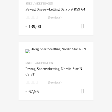
Add to Compare
SNEEUWKETTINGEN
Pewag Sneeuwketting Servo 9 RS9 64
(0 reviews)
139,00
Toevoegen
€
Add to Wishlist
Add to Compare
SNEEUWKETTINGEN
Pewag Sneeuwketting Nordic Star N
69 ST
(0 reviews)
67,95
Toevoegen
€