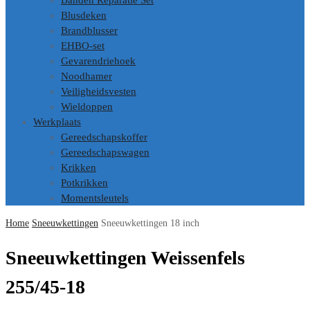
Banden Reparatie Set
Blusdeken
Brandblusser
EHBO-set
Gevarendriehoek
Noodhamer
Veiligheidsvesten
Wieldoppen
Werkplaats
Gereedschapskoffer
Gereedschapswagen
Krikken
Potkrikken
Momentsleutels
Home
Sneeuwkettingen
Sneeuwkettingen 18 inch
Sneeuwkettingen Weissenfels
255/45-18