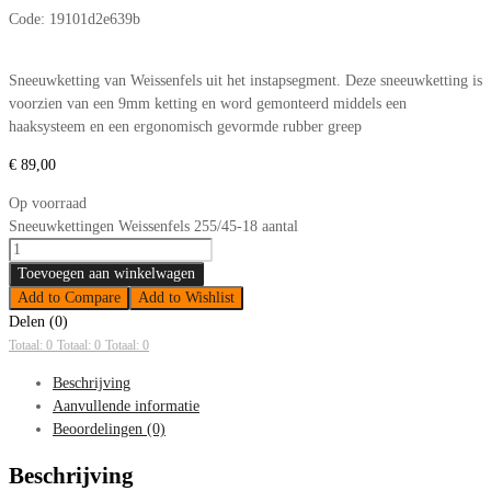
Code:
19101d2e639b
Sneeuwketting van Weissenfels uit het instapsegment. Deze sneeuwketting is
voorzien van een 9mm ketting en word gemonteerd middels een
haaksysteem en een ergonomisch gevormde rubber greep
€
89,00
Op voorraad
Sneeuwkettingen Weissenfels 255/45-18 aantal
Toevoegen aan winkelwagen
Add to Compare
Add to Wishlist
Delen (0)
Totaal: 0
Totaal: 0
Totaal: 0
Beschrijving
Aanvullende informatie
Beoordelingen (0)
Beschrijving