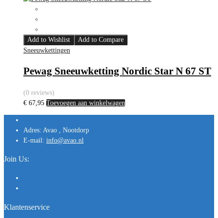
Add to Wishlist
Add to Compare
Sneeuwkettingen
Pewag Sneeuwketting Nordic Star N 67 ST
(0 reviews)
€
67,95
Toevoegen aan winkelwagen
Adres:
Avao , Nootdorp
E-mail:
info@avao.nl
Join Us:
Klantenservice