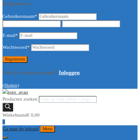
Registreren
Gebruikersnaam
*
E-mail
*
Wachtwoord
*
Heb je al een account?
Inloggen
(Sluiten)
Producten zoeken
Winkelmand
€
0,00
0
Ga naar de inhoud
Menu