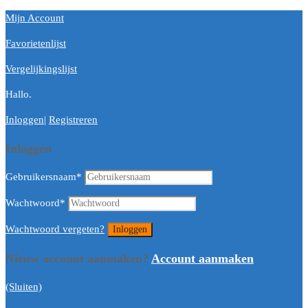
Mijn Account
Favorietenlijst
Vergelijkingslijst
Hallo.
Inloggen
|
Registreren
Inloggen
Gebruikersnaam
*
Wachtwoord
*
Wachtwoord vergeten?
Nieuw account aanmaken?
Account aanmaken
(Sluiten)