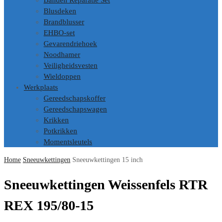
Banden Reparatie Set
Blusdeken
Brandblusser
EHBO-set
Gevarendriehoek
Noodhamer
Veiligheidsvesten
Wieldoppen
Werkplaats
Gereedschapskoffer
Gereedschapswagen
Krikken
Potkrikken
Momentsleutels
Home
Sneeuwkettingen
Sneeuwkettingen 15 inch
Sneeuwkettingen Weissenfels RTR
REX 195/80-15