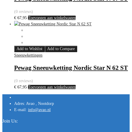
(0 reviews)
€
67,95
Toevoegen aan winkelwagen
Add to Wishlist
Add to Compare
Sneeuwkettingen
Pewag Sneeuwketting Nordic Star N 62 ST
(0 reviews)
€
67,95
Toevoegen aan winkelwagen
Adres:
Avao , Nootdorp
E-mail:
info@avao.nl
Join Us: