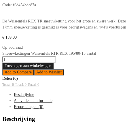
Code:
f6d454bdc87a
De Weissenfels REX TR sneeuwketting voor het grote en zware werk. Deze
17mm sneeuwketting is geschikt is voor bedrijfswagens en 4×4’s voertuigen
€
159,00
Op voorraad
Sneeuwkettingen Weissenfels RTR REX 195/80-15 aantal
Toevoegen aan winkelwagen
Add to Compare
Add to Wishlist
Delen (0)
Totaal: 0
Totaal: 0
Totaal: 0
Beschrijving
Aanvullende informatie
Beoordelingen (0)
Beschrijving