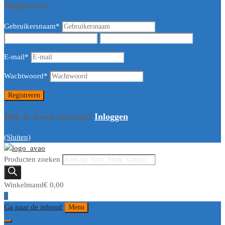
Registreren
Gebruikersnaam
*
E-mail
*
Wachtwoord
*
Heb je al een account?
Inloggen
(Sluiten)
Producten zoeken
Winkelmand
€
0,00
0
Ga naar de inhoud
Menu