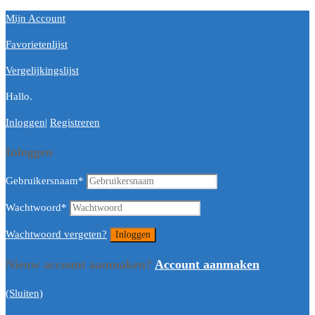
Mijn Account
Favorietenlijst
Vergelijkingslijst
Hallo.
Inloggen
|
Registreren
Inloggen
Gebruikersnaam
*
Wachtwoord
*
Wachtwoord vergeten?
Nieuw account aanmaken?
Account aanmaken
(Sluiten)