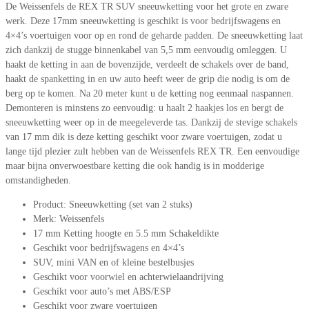
De Weissenfels de REX TR SUV sneeuwketting voor het grote en zware
werk. Deze 17mm sneeuwketting is geschikt is voor bedrijfswagens en
4×4’s voertuigen voor op en rond de geharde padden. De sneeuwketting laat
zich dankzij de stugge binnenkabel van 5,5 mm eenvoudig omleggen. U
haakt de ketting in aan de bovenzijde, verdeelt de schakels over de band,
haakt de spanketting in en uw auto heeft weer de grip die nodig is om de
berg op te komen. Na 20 meter kunt u de ketting nog eenmaal naspannen.
Demonteren is minstens zo eenvoudig: u haalt 2 haakjes los en bergt de
sneeuwketting weer op in de meegeleverde tas. Dankzij de stevige schakels
van 17 mm dik is deze ketting geschikt voor zware voertuigen, zodat u
lange tijd plezier zult hebben van de Weissenfels REX TR. Een eenvoudige
maar bijna onverwoestbare ketting die ook handig is in modderige
omstandigheden.
Product: Sneeuwketting (set van 2 stuks)
Merk: Weissenfels
17 mm Ketting hoogte en 5.5 mm Schakeldikte
Geschikt voor bedrijfswagens en 4×4’s
SUV, mini VAN en of kleine bestelbusjes
Geschikt voor voorwiel en achterwielaandrijving
Geschikt voor auto’s met ABS/ESP
Geschikt voor zware voertuigen