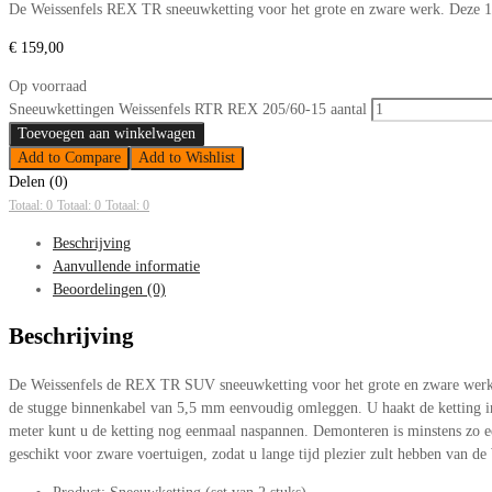
De Weissenfels REX TR sneeuwketting voor het grote en zware werk. Deze 17
€
159,00
Op voorraad
Sneeuwkettingen Weissenfels RTR REX 205/60-15 aantal
Toevoegen aan winkelwagen
Add to Compare
Add to Wishlist
Delen (0)
Totaal: 0
Totaal: 0
Totaal: 0
Beschrijving
Aanvullende informatie
Beoordelingen (0)
Beschrijving
De Weissenfels de REX TR SUV sneeuwketting voor het grote en zware werk. 
de stugge binnenkabel van 5,5 mm eenvoudig omleggen. U haakt de ketting in 
meter kunt u de ketting nog eenmaal naspannen. Demonteren is minstens zo ee
geschikt voor zware voertuigen, zodat u lange tijd plezier zult hebben van