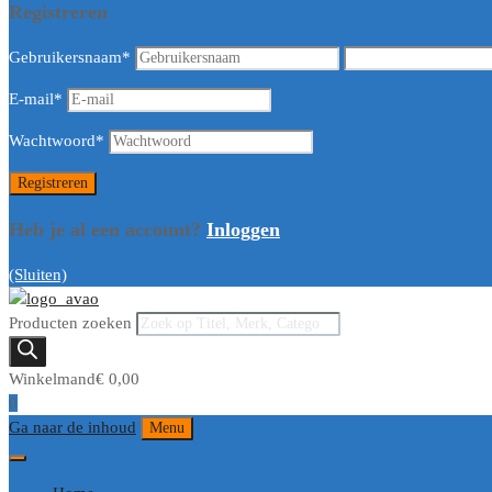
Registreren
Gebruikersnaam
*
E-mail
*
Wachtwoord
*
Heb je al een account?
Inloggen
(Sluiten)
Producten zoeken
Winkelmand
€
0,00
0
Ga naar de inhoud
Menu