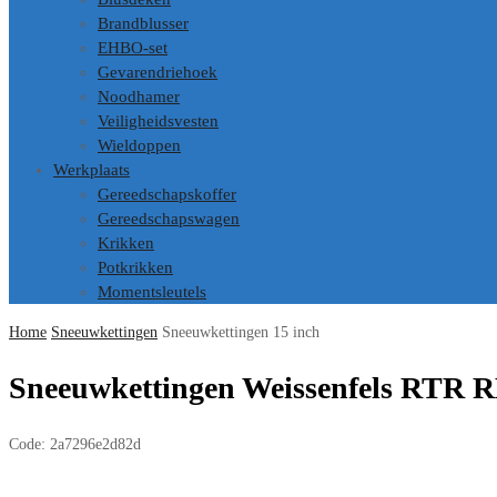
Brandblusser
EHBO-set
Gevarendriehoek
Noodhamer
Veiligheidsvesten
Wieldoppen
Werkplaats
Gereedschapskoffer
Gereedschapswagen
Krikken
Potkrikken
Momentsleutels
Home
Sneeuwkettingen
Sneeuwkettingen 15 inch
Sneeuwkettingen Weissenfels RTR R
Code:
2a7296e2d82d