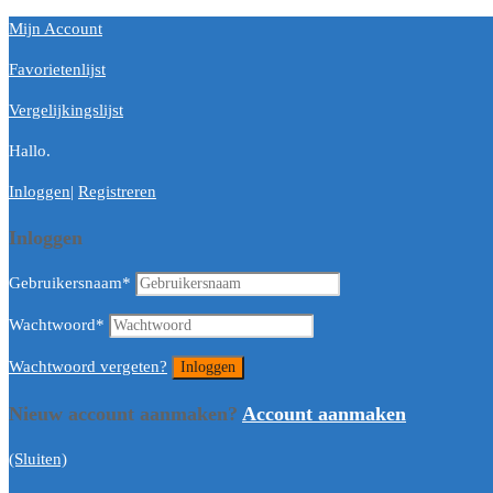
Mijn Account
Favorietenlijst
Vergelijkingslijst
Hallo.
Inloggen
|
Registreren
Inloggen
Gebruikersnaam
*
Wachtwoord
*
Wachtwoord vergeten?
Nieuw account aanmaken?
Account aanmaken
(Sluiten)