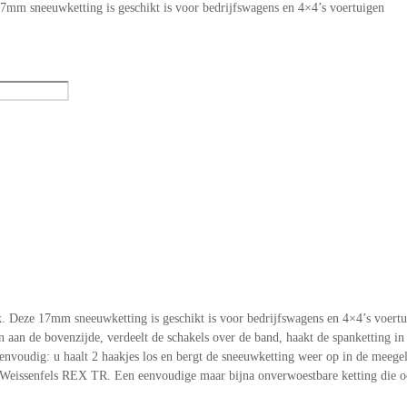
mm sneeuwketting is geschikt is voor bedrijfswagens en 4×4’s voertuigen
Deze 17mm sneeuwketting is geschikt is voor bedrijfswagens en 4×4’s voertui
aan de bovenzijde, verdeelt de schakels over de band, haakt de spanketting in
nvoudig: u haalt 2 haakjes los en bergt de sneeuwketting weer op in de meegele
 de Weissenfels REX TR. Een eenvoudige maar bijna onverwoestbare ketting die 