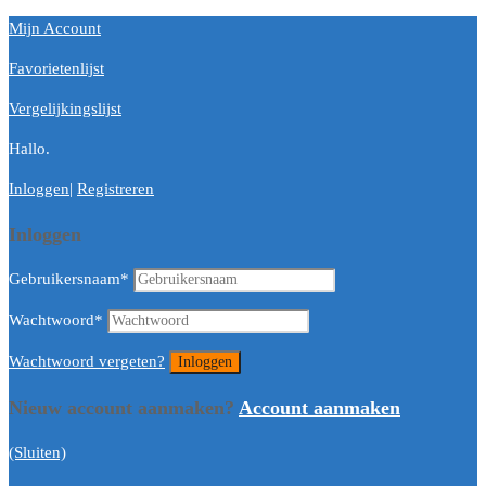
Mijn Account
Favorietenlijst
Vergelijkingslijst
Hallo.
Inloggen
|
Registreren
Inloggen
Gebruikersnaam
*
Wachtwoord
*
Wachtwoord vergeten?
Nieuw account aanmaken?
Account aanmaken
(Sluiten)