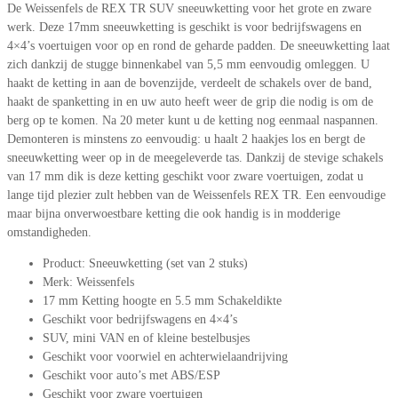
De Weissenfels de REX TR SUV sneeuwketting voor het grote en zware
werk. Deze 17mm sneeuwketting is geschikt is voor bedrijfswagens en
4×4’s voertuigen voor op en rond de geharde padden. De sneeuwketting laat
zich dankzij de stugge binnenkabel van 5,5 mm eenvoudig omleggen. U
haakt de ketting in aan de bovenzijde, verdeelt de schakels over de band,
haakt de spanketting in en uw auto heeft weer de grip die nodig is om de
berg op te komen. Na 20 meter kunt u de ketting nog eenmaal naspannen.
Demonteren is minstens zo eenvoudig: u haalt 2 haakjes los en bergt de
sneeuwketting weer op in de meegeleverde tas. Dankzij de stevige schakels
van 17 mm dik is deze ketting geschikt voor zware voertuigen, zodat u
lange tijd plezier zult hebben van de Weissenfels REX TR. Een eenvoudige
maar bijna onverwoestbare ketting die ook handig is in modderige
omstandigheden.
Product: Sneeuwketting (set van 2 stuks)
Merk: Weissenfels
17 mm Ketting hoogte en 5.5 mm Schakeldikte
Geschikt voor bedrijfswagens en 4×4’s
SUV, mini VAN en of kleine bestelbusjes
Geschikt voor voorwiel en achterwielaandrijving
Geschikt voor auto’s met ABS/ESP
Geschikt voor zware voertuigen