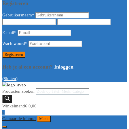
Registreren
Gebruikersnaam
*
E-mail
*
Wachtwoord
*
Heb je al een account?
Inloggen
(Sluiten)
Producten zoeken
Winkelmand
€
0,00
0
Ga naar de inhoud
Menu