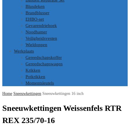
Banden Reparatie Set
Blusdeken
Brandblusser
EHBO-set
Gevarendriehoek
Noodhamer
Veiligheidsvesten
Wieldoppen
Werkplaats
Gereedschapskoffer
Gereedschapswagen
Krikken
Potkrikken
Momentsleutels
Home
Sneeuwkettingen
Sneeuwkettingen 16 inch
Sneeuwkettingen Weissenfels RTR
REX 235/70-16