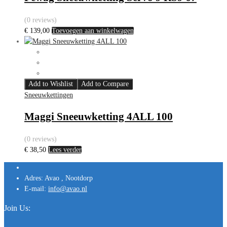
(0 reviews)
€
139,00
Toevoegen aan winkelwagen
Add to Wishlist
Add to Compare
Sneeuwkettingen
Maggi Sneeuwketting 4ALL 100
(0 reviews)
€
38,50
Lees verder
Adres:
Avao , Nootdorp
E-mail:
info@avao.nl
Join Us: