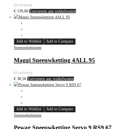
(0 reviews)
€
139,00
Toevoegen aan winkelwagen
Add to Wishlist
Add to Compare
Sneeuwkettingen
Maggi Sneeuwketting 4ALL 95
(0 reviews)
€
38,50
Toevoegen aan winkelwagen
Add to Wishlist
Add to Compare
Sneeuwkettingen
Pewag Sneeuwketting Servo 9 RS9 67