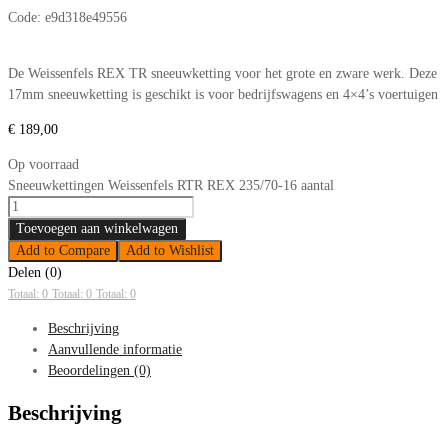
Code:
e9d318e49556
De Weissenfels REX TR sneeuwketting voor het grote en zware werk. Deze
17mm sneeuwketting is geschikt is voor bedrijfswagens en 4×4’s voertuigen
€
189,00
Op voorraad
Sneeuwkettingen Weissenfels RTR REX 235/70-16 aantal
Toevoegen aan winkelwagen
Add to Compare
Add to Wishlist
Delen (0)
Totaal: 0
Totaal: 0
Totaal: 0
Beschrijving
Aanvullende informatie
Beoordelingen (0)
Beschrijving