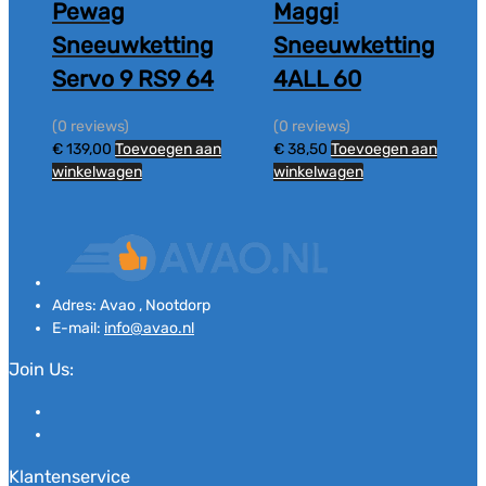
Pewag
Maggi
Sneeuwketting
Sneeuwketting
Servo 9 RS9 64
4ALL 60
(0 reviews)
(0 reviews)
€
139,00
Toevoegen aan
€
38,50
Toevoegen aan
winkelwagen
winkelwagen
Adres:
Avao , Nootdorp
E-mail:
info@avao.nl
Join Us:
Klantenservice