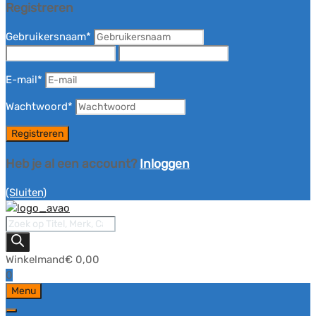
Registreren
Gebruikersnaam
*
E-mail
*
Wachtwoord
*
Heb je al een account?
Inloggen
(Sluiten)
Producten
zoeken
Winkelmand
€
0,00
0
Ga
Menu
naar