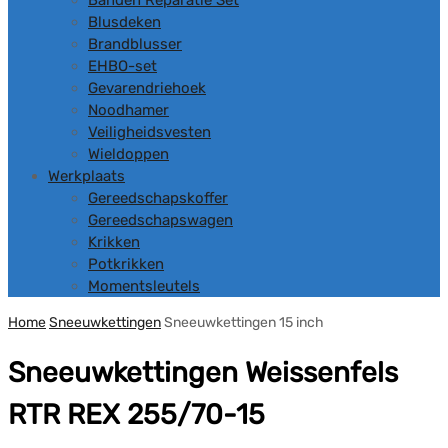
Banden Reparatie Set
Blusdeken
Brandblusser
EHBO-set
Gevarendriehoek
Noodhamer
Veiligheidsvesten
Wieldoppen
Werkplaats
Gereedschapskoffer
Gereedschapswagen
Krikken
Potkrikken
Momentsleutels
Home
Sneeuwkettingen
Sneeuwkettingen 15 inch
Sneeuwkettingen Weissenfels
RTR REX 255/70-15