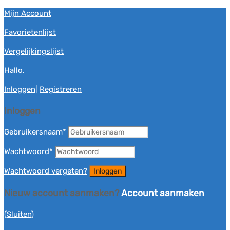
Mijn Account
Favorietenlijst
Vergelijkingslijst
Hallo.
Inloggen
|
Registreren
Inloggen
Gebruikersnaam
*
Wachtwoord
*
Wachtwoord vergeten?
Nieuw account aanmaken?
Account aanmaken
(Sluiten)