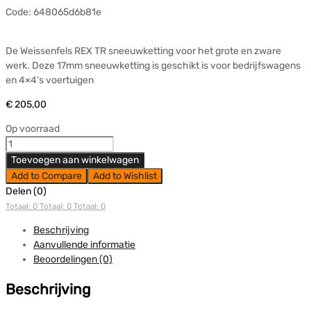
Code:
648065d6b81e
De Weissenfels REX TR sneeuwketting voor het grote en zware
werk. Deze 17mm sneeuwketting is geschikt is voor bedrijfswagens
en 4×4’s voertuigen
€
205,00
Op voorraad
Sneeuwkettingen
Weissenfels
Toevoegen aan winkelwagen
RTR
Add to Compare
Add to Wishlist
REX
Delen (0)
255/70-
Totaal: 0
Totaal: 0
Totaal: 0
15
aantal
Beschrijving
Aanvullende informatie
Beoordelingen (0)
Beschrijving