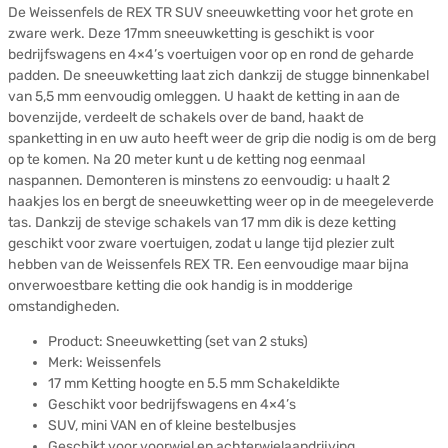
De Weissenfels de REX TR SUV sneeuwketting voor het grote en
zware werk. Deze 17mm sneeuwketting is geschikt is voor
bedrijfswagens en 4×4’s voertuigen voor op en rond de geharde
padden. De sneeuwketting laat zich dankzij de stugge binnenkabel
van 5,5 mm eenvoudig omleggen. U haakt de ketting in aan de
bovenzijde, verdeelt de schakels over de band, haakt de
spanketting in en uw auto heeft weer de grip die nodig is om de berg
op te komen. Na 20 meter kunt u de ketting nog eenmaal
naspannen. Demonteren is minstens zo eenvoudig: u haalt 2
haakjes los en bergt de sneeuwketting weer op in de meegeleverde
tas. Dankzij de stevige schakels van 17 mm dik is deze ketting
geschikt voor zware voertuigen, zodat u lange tijd plezier zult
hebben van de Weissenfels REX TR. Een eenvoudige maar bijna
onverwoestbare ketting die ook handig is in modderige
omstandigheden.
Product: Sneeuwketting (set van 2 stuks)
Merk: Weissenfels
17 mm Ketting hoogte en 5.5 mm Schakeldikte
Geschikt voor bedrijfswagens en 4×4’s
SUV, mini VAN en of kleine bestelbusjes
Geschikt voor voorwiel en achterwielaandrijving