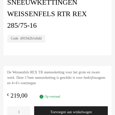
SNEEUWKETTINGEN
WEISSENFELS RTR REX
285/75-16
Code:
d91942b1e6dd
De Weissenfels REX TR sneeuwketting voor het grote en zware
werk. Deze 17mm sneeuwketting is geschikt is voor bedrijfswagens
en 4×4’s voertuigen
219,00
€
Op voorraad
Toevoegen aan winkelwagen