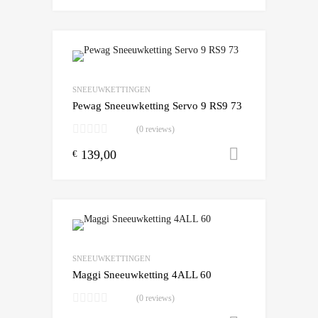
Add to Wishlist
Add to Compare
SNEEUWKETTINGEN
Pewag Sneeuwketting Servo 9 RS9 73
(0 reviews)
139,00
Toevoegen
€
Add to Wishlist
Add to Compare
SNEEUWKETTINGEN
Maggi Sneeuwketting 4ALL 60
(0 reviews)