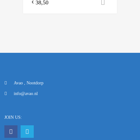
38,50
Toevoegen
€
Avao , Nootdorp
info@avao.nl
JOIN US: