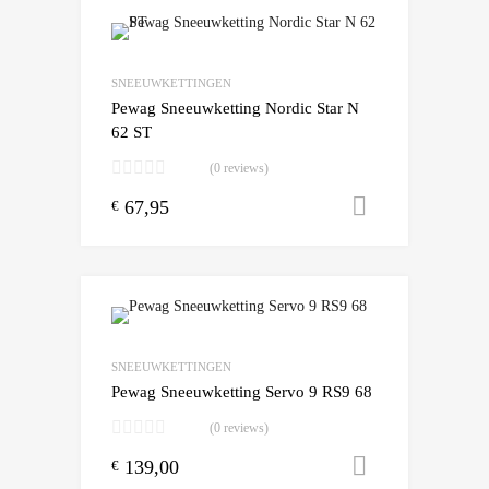
Add to Wishlist
Add to Compare
SNEEUWKETTINGEN
Pewag Sneeuwketting Nordic Star N
62 ST
(0 reviews)
67,95
Toevoegen
€
Add to Wishlist
Add to Compare
SNEEUWKETTINGEN
Pewag Sneeuwketting Servo 9 RS9 68
(0 reviews)
139,00
Toevoegen
€