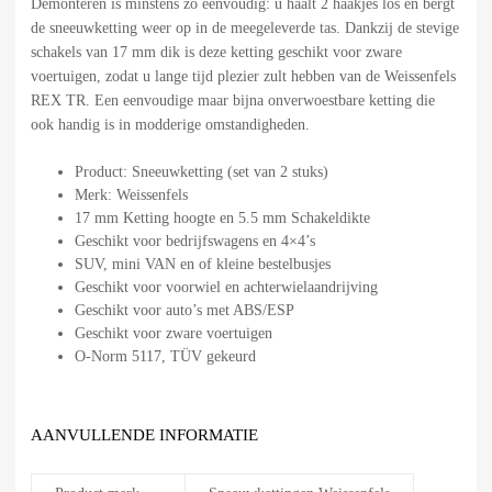
Demonteren is minstens zo eenvoudig: u haalt 2 haakjes los en bergt
de sneeuwketting weer op in de meegeleverde tas. Dankzij de stevige
schakels van 17 mm dik is deze ketting geschikt voor zware
voertuigen, zodat u lange tijd plezier zult hebben van de Weissenfels
REX TR. Een eenvoudige maar bijna onverwoestbare ketting die
ook handig is in modderige omstandigheden.
Product: Sneeuwketting (set van 2 stuks)
Merk: Weissenfels
17 mm Ketting hoogte en 5.5 mm Schakeldikte
Geschikt voor bedrijfswagens en 4×4’s
SUV, mini VAN en of kleine bestelbusjes
Geschikt voor voorwiel en achterwielaandrijving
Geschikt voor auto’s met ABS/ESP
Geschikt voor zware voertuigen
O-Norm 5117, TÜV gekeurd
AANVULLENDE INFORMATIE