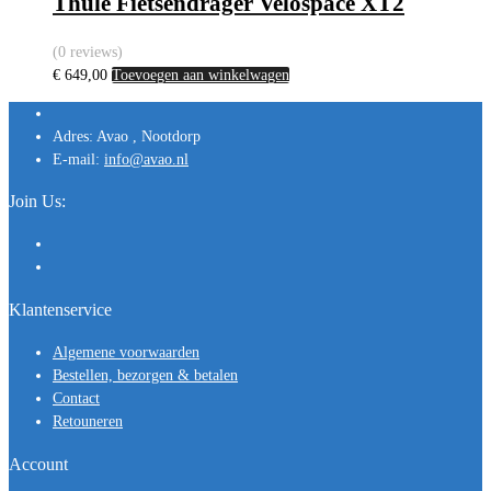
Thule Fietsendrager Velospace XT2
(0 reviews)
€
649,00
Toevoegen aan winkelwagen
Adres:
Avao , Nootdorp
E-mail:
info@avao.nl
Join Us:
Klantenservice
Algemene voorwaarden
Bestellen, bezorgen & betalen
Contact
Retouneren
Account