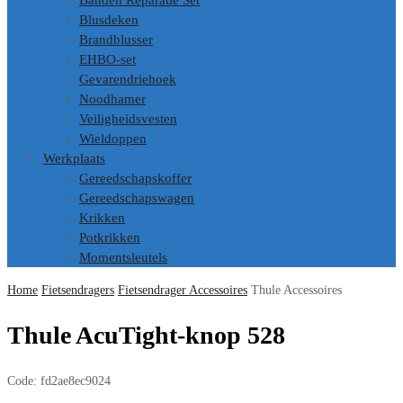
Banden Reparatie Set
Blusdeken
Brandblusser
EHBO-set
Gevarendriehoek
Noodhamer
Veiligheidsvesten
Wieldoppen
Werkplaats
Gereedschapskoffer
Gereedschapswagen
Krikken
Potkrikken
Momentsleutels
Home
Fietsendragers
Fietsendrager Accessoires
Thule Accessoires
Thule AcuTight-knop 528
Code:
fd2ae8ec9024