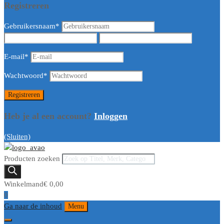
Registreren
Gebruikersnaam
*
E-mail
*
Wachtwoord
*
Heb je al een account?
Inloggen
(Sluiten)
Producten zoeken
Winkelmand
€
0,00
0
Ga naar de inhoud
Menu