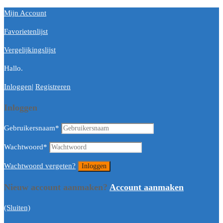
Mijn Account
Favorietenlijst
Vergelijkingslijst
Hallo.
Inloggen
|
Registreren
Inloggen
Gebruikersnaam
*
Wachtwoord
*
Wachtwoord vergeten?
Nieuw account aanmaken?
Account aanmaken
(Sluiten)