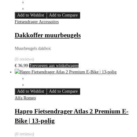
Add to Wishlist
Add to Compare
Fietsendrager Accessoires
Dakkoffer muurbeugels
Muurbeugels dakbox
(0 reviews)
€
36,99
Toevoegen aan winkelwagen
Add to Wishlist
Add to Compare
Alfa Romeo
Hapro Fietsendrager Atlas 2 Premium E-
Bike | 13-polig
(0 reviews)