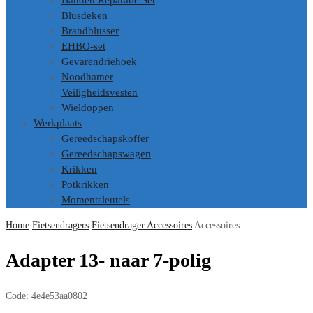
Banden Reparatie Set
Blusdeken
Brandblusser
EHBO-set
Gevarendriehoek
Noodhamer
Veiligheidsvesten
Wieldoppen
Werkplaats
Gereedschapskoffer
Gereedschapswagen
Krikken
Potkrikken
Momentsleutels
Home
Fietsendragers
Fietsendrager Accessoires
Accessoires
Adapter 13- naar 7-polig
Code:
4e4e53aa0802