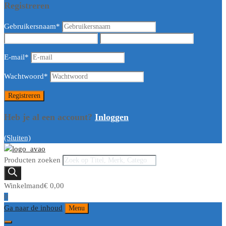
Registreren
Gebruikersnaam
*
E-mail
*
Wachtwoord
*
Heb je al een account?
Inloggen
(Sluiten)
Producten zoeken
Winkelmand
€
0,00
0
Ga naar de inhoud
Menu