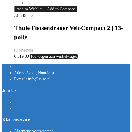
Add to Wishlist
Add to Compare
Alfa Romeo
Thule Fietsendrager VeloCompact 2 | 13-
polig
(0 reviews)
€
519,00
Toevoegen aan winkelwagen
Adres:
Avao , Nootdorp
E-mail:
info@avao.nl
Join Us:
Klantenservice
Algemene voorwaarden