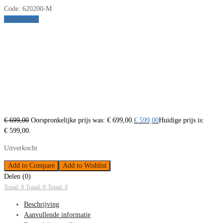
Code:
620200-M
Aanbieding!
€
699,00
Oorspronkelijke prijs was: € 699,00.
€
599,00
Huidige prijs is:
€ 599,00.
Uitverkocht
Add to Compare
Add to Wishlist
Delen (0)
Totaal: 0
Totaal: 0
Totaal: 0
Beschrijving
Aanvullende informatie