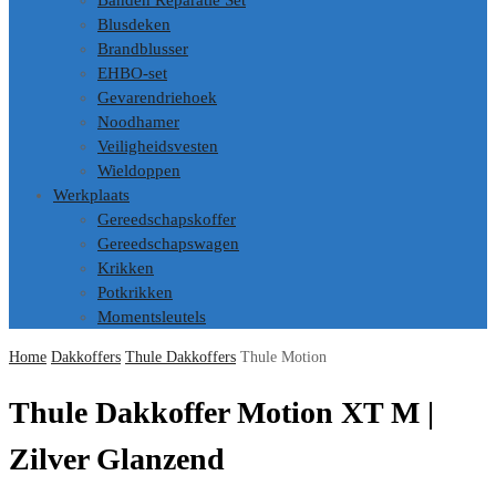
Banden Reparatie Set
Blusdeken
Brandblusser
EHBO-set
Gevarendriehoek
Noodhamer
Veiligheidsvesten
Wieldoppen
Werkplaats
Gereedschapskoffer
Gereedschapswagen
Krikken
Potkrikken
Momentsleutels
Home
Dakkoffers
Thule Dakkoffers
Thule Motion
Thule Dakkoffer Motion XT M |
Zilver Glanzend