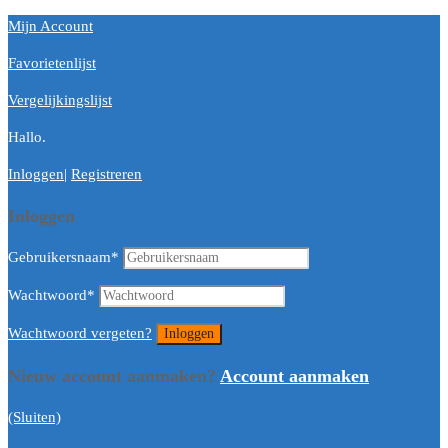
Mijn Account
Favorietenlijst
Vergelijkingslijst
Hallo.
Inloggen
|
Registreren
Inloggen
Gebruikersnaam
*
Wachtwoord
*
Wachtwoord vergeten?
Nieuw account aanmaken?
Account aanmaken
(Sluiten)