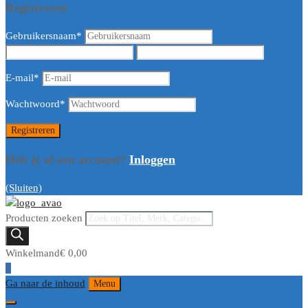
Registreren
Gebruikersnaam
*
E-mail
*
Wachtwoord
*
Heb je al een account?
Inloggen
(Sluiten)
Producten zoeken
Winkelmand
€
0,00
0
Ga naar de inhoud
Menu