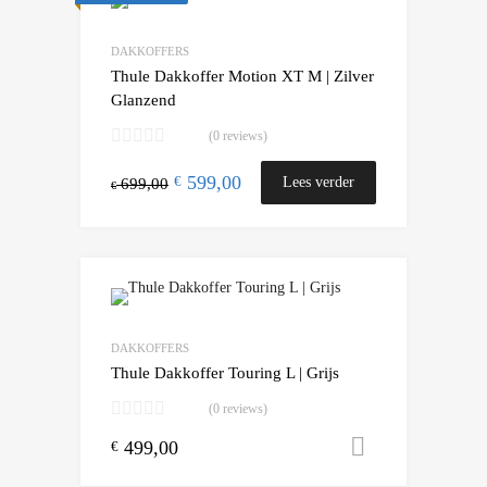
DAKKOFFERS
Thule Dakkoffer Motion XT M | Zilver
Glanzend
(0 reviews)
599,00
€
Lees verder
699,00
€
DAKKOFFERS
Thule Dakkoffer Touring L | Grijs
(0 reviews)
499,00
Toevoegen
€