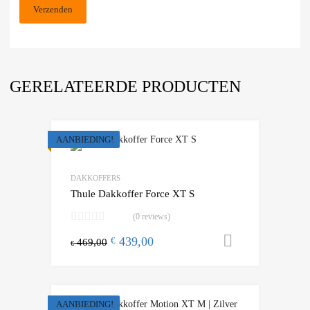
GERELATEERDE PRODUCTEN
AANBIEDING!
DAKKOFFERS
Thule Dakkoffer Force XT S
(0 reviews)
439,00
Toevoegen
€
469,00
€
AANBIEDING!