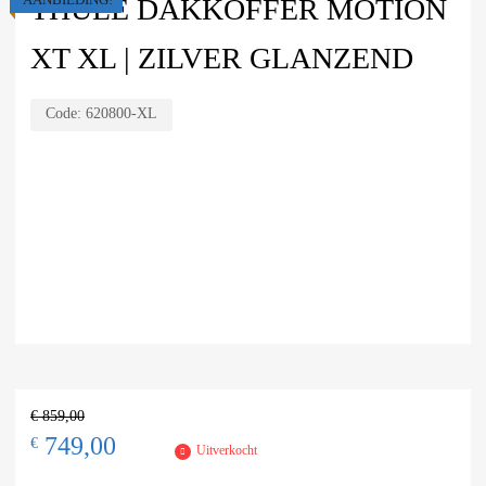
THULE DAKKOFFER MOTION
XT XL | ZILVER GLANZEND
Code:
620800-XL
€
859,00
749,00
€
Uitverkocht