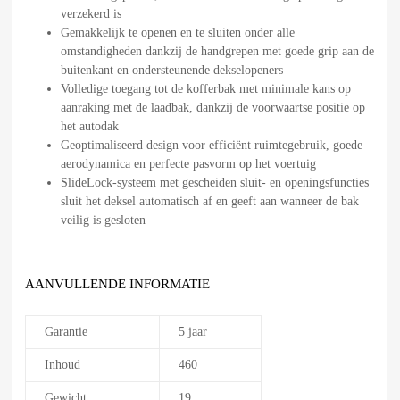
verzekerd is
Gemakkelijk te openen en te sluiten onder alle
omstandigheden dankzij de handgrepen met goede grip aan de
buitenkant en ondersteunende dekselopeners
Volledige toegang tot de kofferbak met minimale kans op
aanraking met de laadbak, dankzij de voorwaartse positie op
het autodak
Geoptimaliseerd design voor efficiënt ruimtegebruik, goede
aerodynamica en perfecte pasvorm op het voertuig
SlideLock-systeem met gescheiden sluit- en openingsfuncties
sluit het deksel automatisch af en geeft aan wanneer de bak
veilig is gesloten
AANVULLENDE INFORMATIE
Garantie
5 jaar
Inhoud
460
Gewicht
19