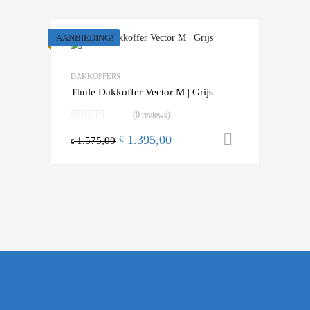
AANBIEDING!
DAKKOFFERS
Thule Dakkoffer Vector M | Grijs
(0 reviews)
1.395,00
Toevoegen
€
1.575,00
€