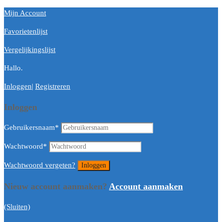
Mijn Account
Favorietenlijst
Vergelijkingslijst
Hallo.
Inloggen
|
Registreren
Inloggen
Gebruikersnaam
*
Wachtwoord
*
Wachtwoord vergeten?
Nieuw account aanmaken?
Account aanmaken
(Sluiten)