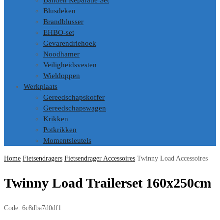
Banden Reparatie Set
Blusdeken
Brandblusser
EHBO-set
Gevarendriehoek
Noodhamer
Veiligheidsvesten
Wieldoppen
Werkplaats
Gereedschapskoffer
Gereedschapswagen
Krikken
Potkrikken
Momentsleutels
Home
Fietsendragers
Fietsendrager Accessoires
Twinny Load Accessoires
Twinny Load Trailerset 160x250cm
Code:
6c8dba7d0df1