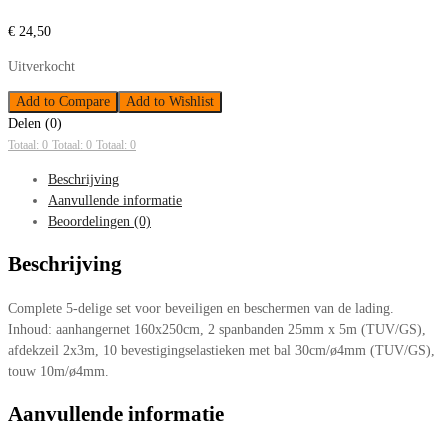
€
24,50
Uitverkocht
Add to Compare
Add to Wishlist
Delen (0)
Totaal: 0
Totaal: 0
Totaal: 0
Beschrijving
Aanvullende informatie
Beoordelingen (0)
Beschrijving
Complete 5-delige set voor beveiligen en beschermen van de lading.
Inhoud: aanhangernet 160x250cm, 2 spanbanden 25mm x 5m (TUV/GS),
afdekzeil 2x3m, 10 bevestigingselastieken met bal 30cm/ø4mm (TUV/GS),
touw 10m/ø4mm.
Aanvullende informatie