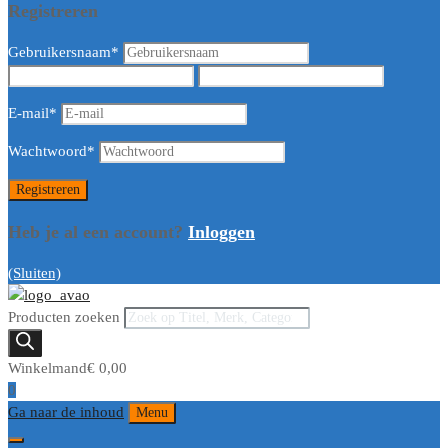
Registreren
Gebruikersnaam
*
E-mail
*
Wachtwoord
*
Heb je al een account?
Inloggen
(Sluiten)
Producten zoeken
Winkelmand
€
0,00
0
Ga naar de inhoud
Menu