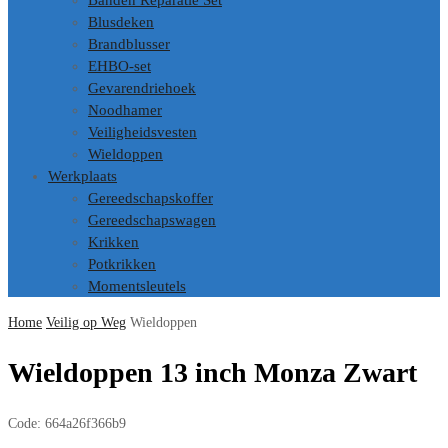
Banden Reparatie Set
Blusdeken
Brandblusser
EHBO-set
Gevarendriehoek
Noodhamer
Veiligheidsvesten
Wieldoppen
Werkplaats
Gereedschapskoffer
Gereedschapswagen
Krikken
Potkrikken
Momentsleutels
Home
Veilig op Weg
Wieldoppen
Wieldoppen 13 inch Monza Zwart
Code:
664a26f366b9