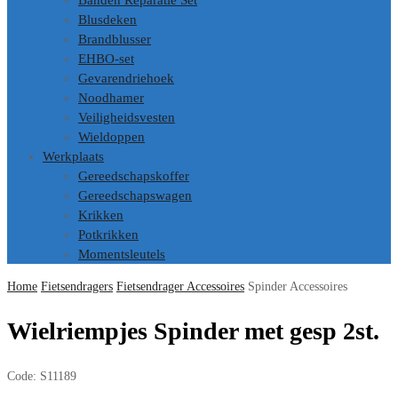
Banden Reparatie Set
Blusdeken
Brandblusser
EHBO-set
Gevarendriehoek
Noodhamer
Veiligheidsvesten
Wieldoppen
Werkplaats
Gereedschapskoffer
Gereedschapswagen
Krikken
Potkrikken
Momentsleutels
Home
Fietsendragers
Fietsendrager Accessoires
Spinder Accessoires
Wielriempjes Spinder met gesp 2st.
Code:
S11189