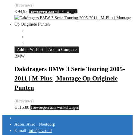
(0 reviews)
€
94,95
Toevoegen aan winkelwagen
Add to Wishlist
Add to Compare
BMW
Dakdragers BMW 3 Serie Touring 2005-
2011 | M-Plus | Montage Op Originele
Punten
(0 reviews)
€
115,00
Toevoegen aan winkelwagen
Adres:
Avao , Nootdorp
E-mail:
info@avao.nl