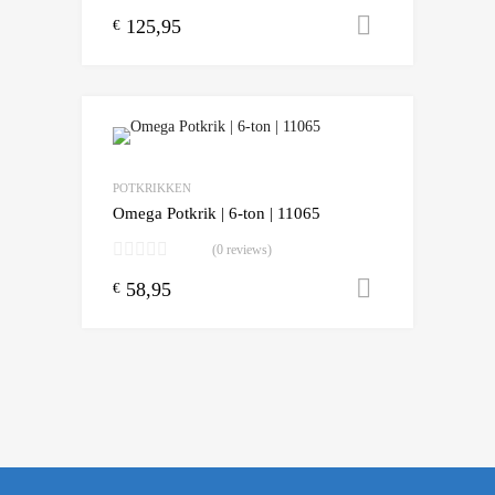
125,95
Toevoegen
€
POTKRIKKEN
Omega Potkrik | 6-ton | 11065
(0 reviews)
58,95
Toevoegen
€