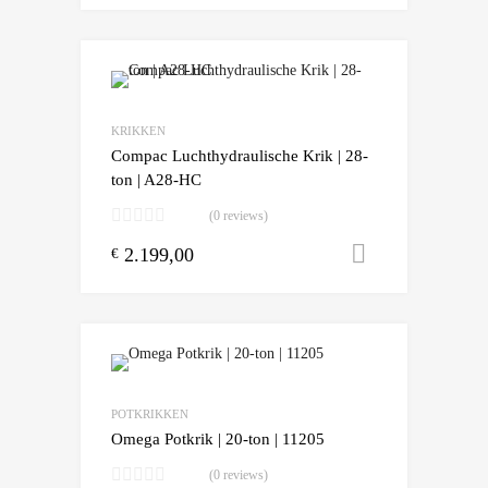
KRIKKEN
Compac Luchthydraulische Krik | 28-
ton | A28-HC
(0 reviews)
2.199,00
Toevoegen
€
POTKRIKKEN
Omega Potkrik | 20-ton | 11205
(0 reviews)