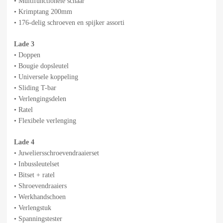
• Multifunctionele schaar
• Krimptang 200mm
• 176-delig schroeven en spijker assorti
Lade 3
• Doppen
• Bougie dopsleutel
• Universele koppeling
• Sliding T-bar
• Verlengingsdelen
• Ratel
• Flexibele verlenging
Lade 4
• Juweliersschroevendraaierset
• Inbussleutelset
• Bitset + ratel
• Shroevendraaiers
• Werkhandschoen
• Verlengstuk
• Spanningstester