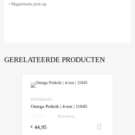
• Magnetische pick-up
GERELATEERDE PRODUCTEN
POTKRIKKEN
Omega Potkrik | 4-ton | 11045
(0 reviews)
44,95
Toevoegen
€