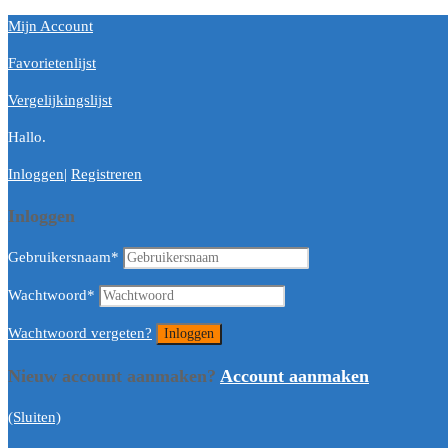
Mijn Account
Favorietenlijst
Vergelijkingslijst
Hallo.
Inloggen
|
Registreren
Inloggen
Gebruikersnaam
*
Wachtwoord
*
Wachtwoord vergeten?
Nieuw account aanmaken?
Account aanmaken
(Sluiten)