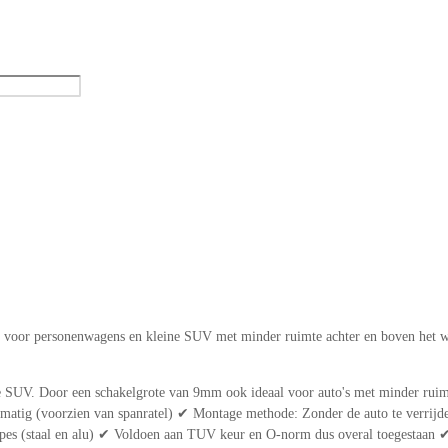
t voor personenwagens en kleine SUV met minder ruimte achter en boven het w
e SUV. Door een schakelgrote van 9mm ook ideaal voor auto's met minder ruimt
ig (voorzien van spanratel) ✔ Montage methode: Zonder de auto te verrijden
pes (staal en alu) ✔ Voldoen aan TUV keur en O-norm dus overal toegestaan ✔