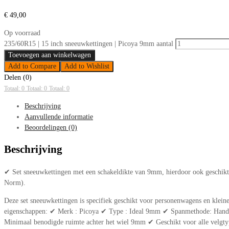
€
49,00
Op voorraad
235/60R15 | 15 inch sneeuwkettingen | Picoya 9mm aantal
Toevoegen aan winkelwagen
Add to Compare
Add to Wishlist
Delen (0)
Totaal: 0
Totaal: 0
Totaal: 0
Beschrijving
Aanvullende informatie
Beoordelingen (0)
Beschrijving
✔ Set sneeuwkettingen met een schakeldikte van 9mm, hierdoor ook geschik
Norm).
Deze set sneeuwkettingen is specifiek geschikt voor personenwagens en klein
eigenschappen: ✔ Merk : Picoya ✔ Type : Ideal 9mm ✔ Spanmethode: Handmat
Minimaal benodigde ruimte achter het wiel 9mm ✔ Geschikt voor alle velgty