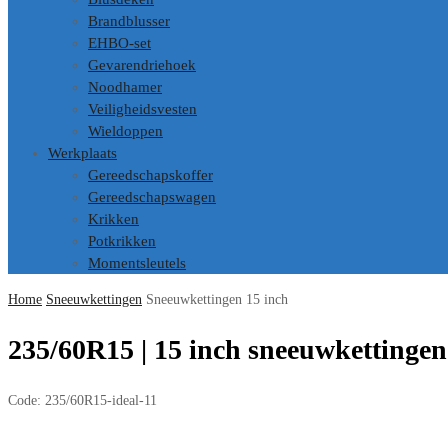
Brandblusser
EHBO-set
Gevarendriehoek
Noodhamer
Veiligheidsvesten
Wieldoppen
Werkplaats
Gereedschapskoffer
Gereedschapswagen
Krikken
Potkrikken
Momentsleutels
Home
Sneeuwkettingen
Sneeuwkettingen 15 inch
235/60R15 | 15 inch sneeuwkettinge
Code:
235/60R15-ideal-11