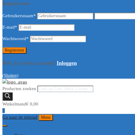
Registreren
Gebruikersnaam
*
E-mail
*
Wachtwoord
*
Heb je al een account?
Inloggen
(Sluiten)
Producten zoeken
Winkelmand
€
0,00
0
Ga naar de inhoud
Menu