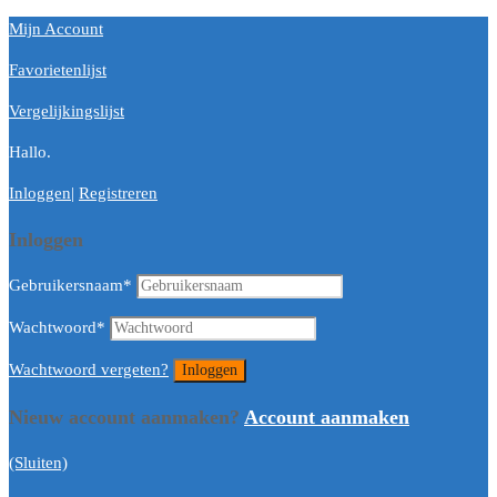
Mijn Account
Favorietenlijst
Vergelijkingslijst
Hallo.
Inloggen
|
Registreren
Inloggen
Gebruikersnaam
*
Wachtwoord
*
Wachtwoord vergeten?
Nieuw account aanmaken?
Account aanmaken
(Sluiten)