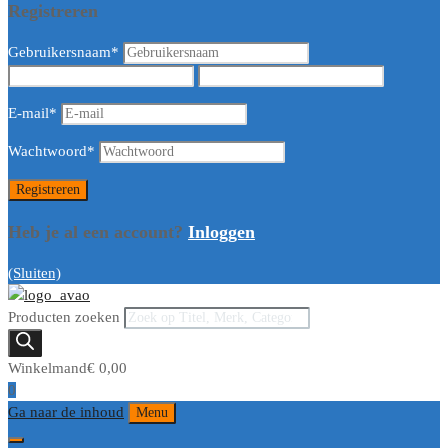
Registreren
Gebruikersnaam
*
E-mail
*
Wachtwoord
*
Heb je al een account?
Inloggen
(Sluiten)
Producten zoeken
Winkelmand
€
0,00
0
Ga naar de inhoud
Menu