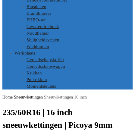
Banden Reparatie Set
Blusdeken
Brandblusser
EHBO-set
Gevarendriehoek
Noodhamer
Veiligheidsvesten
Wieldoppen
Werkplaats
Gereedschapskoffer
Gereedschapswagen
Krikken
Potkrikken
Momentsleutels
Home
Sneeuwkettingen
Sneeuwkettingen 16 inch
235/60R16 | 16 inch
sneeuwkettingen | Picoya 9mm