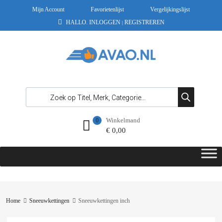
Mijn Account
Favorietenlijst
Vergelijkingslijst
HALLO.
INLOGGEN
REGISTREREN
|
Winkelmand
0
€
0,00
Home
Sneeuwkettingen
Sneeuwkettingen inch