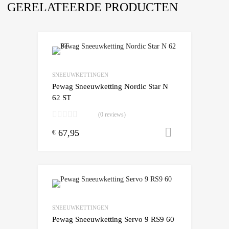
GERELATEERDE PRODUCTEN
SNEEUWKETTINGEN
Pewag Sneeuwketting Nordic Star N
62 ST
(0 reviews)
67,95
Toevoegen
€
SNEEUWKETTINGEN
Pewag Sneeuwketting Servo 9 RS9 60