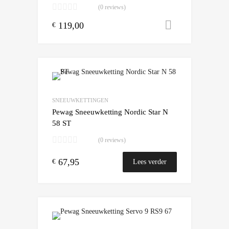
(0 reviews)
119,00
Toevoegen
€
SNEEUWKETTINGEN
Pewag Sneeuwketting Nordic Star N
58 ST
(0 reviews)
67,95
€
Lees verder