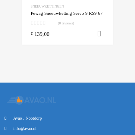
SNEEUWKETTINGEN
Pewag Sneeuwketting Servo 9 RS9 67
(0 reviews)
139,00
Toevoegen
€
Avao , Nootdorp
info@avao.nl