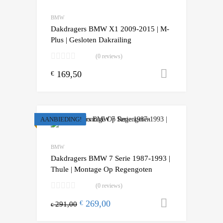
BMW
Dakdragers BMW X1 2009-2015 | M-
Plus | Gesloten Dakrailing
(0 reviews)
169,50
Toevoegen
€
AANBIEDING!
BMW
Dakdragers BMW 7 Serie 1987-1993 |
Thule | Montage Op Regengoten
(0 reviews)
269,00
Toevoegen
€
291,00
€