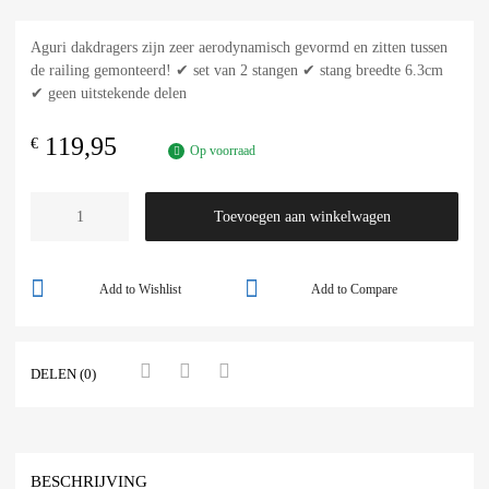
Aguri dakdragers zijn zeer aerodynamisch gevormd en zitten tussen
de railing gemonteerd! ✔ set van 2 stangen ✔ stang breedte 6.3cm
✔ geen uitstekende delen
119,95
€
Op voorraad
Toevoegen aan winkelwagen
Add to Wishlist
Add to Compare
DELEN (0)
BESCHRIJVING