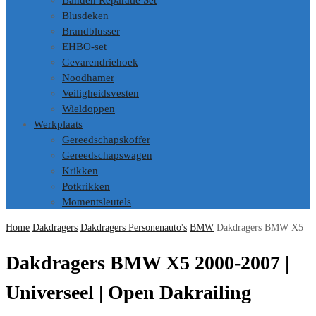
Banden Reparatie Set
Blusdeken
Brandblusser
EHBO-set
Gevarendriehoek
Noodhamer
Veiligheidsvesten
Wieldoppen
Werkplaats
Gereedschapskoffer
Gereedschapswagen
Krikken
Potkrikken
Momentsleutels
Home
Dakdragers
Dakdragers Personenauto's
BMW
Dakdragers BMW X5
Dakdragers BMW X5 2000-2007 |
Universeel | Open Dakrailing