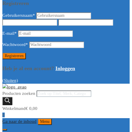
Registreren
Gebruikersnaam
*
E-mail
*
Wachtwoord
*
Heb je al een account?
Inloggen
(Sluiten)
Producten zoeken
Winkelmand
€
0,00
0
Ga naar de inhoud
Menu