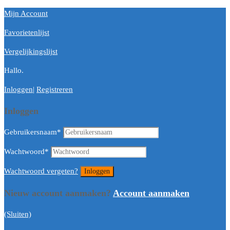
Mijn Account
Favorietenlijst
Vergelijkingslijst
Hallo.
Inloggen
|
Registreren
Inloggen
Gebruikersnaam
*
Wachtwoord
*
Wachtwoord vergeten?
Nieuw account aanmaken?
Account aanmaken
(Sluiten)