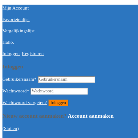
Mijn Account
Favorietenlijst
Vergelijkingslijst
Hallo.
Inloggen
|
Registreren
Inloggen
Gebruikersnaam
*
Wachtwoord
*
Wachtwoord vergeten?
Nieuw account aanmaken?
Account aanmaken
(Sluiten)