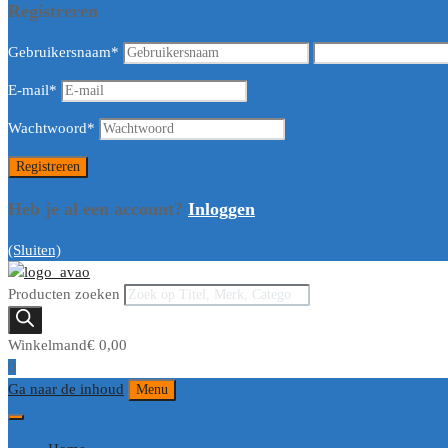
Registreren
Gebruikersnaam
*
E-mail
*
Wachtwoord
*
Heb je al een account?
Inloggen
(Sluiten)
Producten zoeken
Winkelmand
€
0,00
0
Ga naar de inhoud
Menu