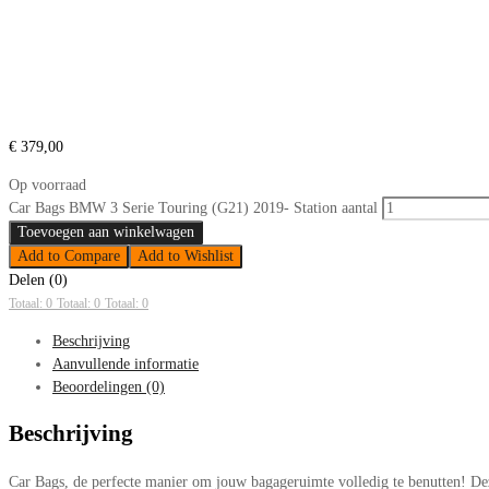
€
379,00
Op voorraad
Car Bags BMW 3 Serie Touring (G21) 2019- Station aantal
Toevoegen aan winkelwagen
Add to Compare
Add to Wishlist
Delen (0)
Totaal: 0
Totaal: 0
Totaal: 0
Beschrijving
Aanvullende informatie
Beoordelingen (0)
Beschrijving
Car Bags, de perfecte manier om jouw bagageruimte volledig te benutten! De