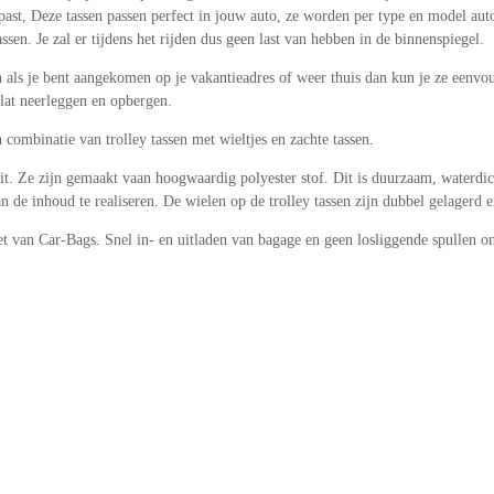
er past, Deze tassen passen perfect in jouw auto, ze worden per type en model 
sen. Je zal er tijdens het rijden dus geen last van hebben in de binnenspiegel.
n als je bent aangekomen op je vakantieadres of weer thuis dan kun je ze eenvoud
plat neerleggen en opbergen.
n combinatie van trolley tassen met wieltjes en zachte tassen.
it. Ze zijn gemaakt vaan hoogwaardig polyester stof. Dit is duurzaam, waterdi
de inhoud te realiseren. De wielen op de trolley tassen zijn dubbel gelagerd e
et van Car-Bags. Snel in- en uitladen van bagage en geen losliggende spullen on