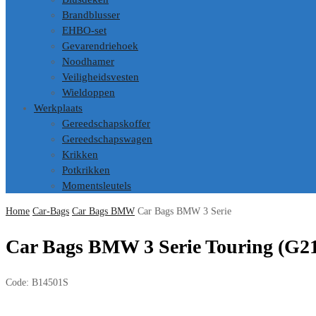
Brandblusser
EHBO-set
Gevarendriehoek
Noodhamer
Veiligheidsvesten
Wieldoppen
Werkplaats
Gereedschapskoffer
Gereedschapswagen
Krikken
Potkrikken
Momentsleutels
Home
Car-Bags
Car Bags BMW
Car Bags BMW 3 Serie
Car Bags BMW 3 Serie Touring (G21)
Code:
B14501S